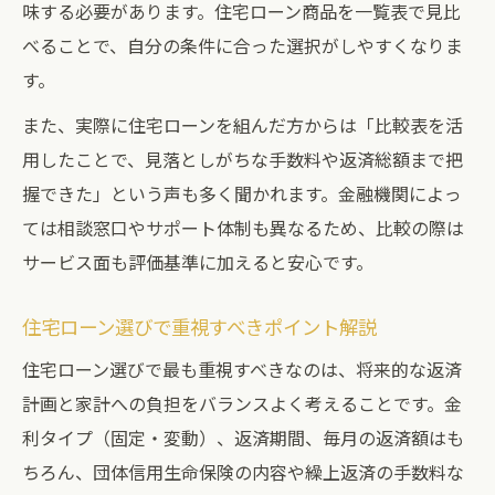
味する必要があります。住宅ローン商品を一覧表で見比
南区の地価変動に強い住宅ローン選び
べることで、自分の条件に合った選択がしやすくなりま
将来の地価に備えるローン設計術
す。
地価下落時の住宅ローン対策を考える
また、実際に住宅ローンを組んだ方からは「比較表を活
資産形成に有利な住宅ローンの条件
用したことで、見落としがちな手数料や返済総額まで把
南区で住宅ローンを有利に組むヒント
握できた」という声も多く聞かれます。金融機関によっ
住宅ローン条件比較表で有利な選択を
ては相談窓口やサポート体制も異なるため、比較の際は
南区で有利に住宅ローンを組む方法
サービス面も評価基準に加えると安心です。
住宅ローン審査を通すためのポイント
住宅ローン選びで重視すべきポイント解説
住宅ローン契約時の見落としがちな注意点
住宅ローン選びで最も重視すべきなのは、将来的な返済
南区の地価を活かしたローン活用法
計画と家計への負担をバランスよく考えることです。金
利タイプ（固定・変動）、返済期間、毎月の返済額はも
ちろん、団体信用生命保険の内容や繰上返済の手数料な