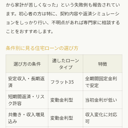
から家計が苦しくなった」という失敗例も報告されてい
ます。初心者の方は特に、契約内容や返済シミュレーシ
ョンをしっかり行い、不明点があれば専門家に相談する
ことをおすすめします。
条件別に見る住宅ローンの選び方
適したローン
選び方の条件
特徴
タイプ
安定収入・長期返
全期間固定金利
フラット35
済
で安定
短期間返済・リス
変動金利型
当初金利が低い
ク許容
共働き・収入増見
収入変化に対応
変動金利型
込み
可