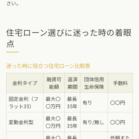
さい。
住宅ローン選びに迷った時の着眼
点
迷った時に役立つ住宅ローン比較表
融資可
返済
団体信用
金利タイプ
手数料
能額
期間
生命保険
固定金利（フ
最大〇
最長
有り
〇〇円
ラット35）
〇万円
35年
最大〇
最長
変動金利型
有り/無し
〇〇円
〇万円
35年
最大〇
最長
低額また