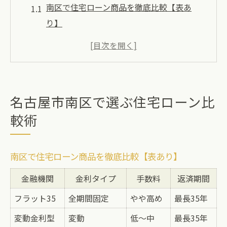
南区で住宅ローン商品を徹底比較【表あ
り】
住宅ローン選びで重視すべきポイント解説
フラット35と他ローンの違いを知るには
住宅ローン利用時の注意点を押さえよう
条件別に見る住宅ローンの選び方
名古屋市南区で選ぶ住宅ローン比
フラット35の特徴を南区視点で解説
較術
南区で利用するフラット35のメリット表
フラット35の住宅ローン安心ポイント
南区で住宅ローン商品を徹底比較【表あり】
フラット35を選ぶ際の注意点まとめ
金融機関
金利タイプ
手数料
返済期間
住宅ローンでフラット35を選ぶ理由
フラット35
全期間固定
やや高め
最長35年
南区ならではのフラット35活用法
変動金利型
住宅ローン選びに迷った時の着眼点
変動
低～中
最長35年