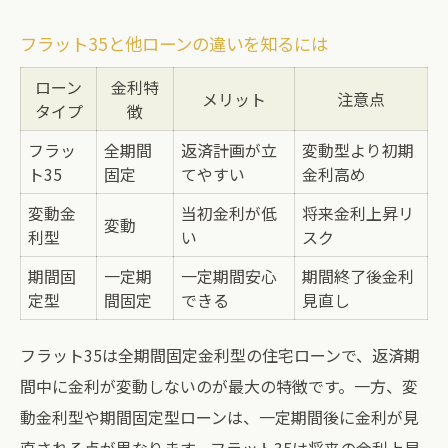
フラット35と他ローンの違いを知るには
ローン
金利特
メリット
注意点
タイプ
徴
フラッ
全期間
返済計画が立
変動型より初期
ト35
固定
てやすい
金利高め
変動金
当初金利が低
将来金利上昇リ
変動
利型
い
スク
期間固
一定期
一定期間安心
期間終了後金利
定型
間固定
できる
見直し
フラット35は全期間固定金利型の住宅ローンで、返済期
間中に金利が変動しないのが最大の特徴です。一方、変
動金利型や期間固定型ローンは、一定期間後に金利が見