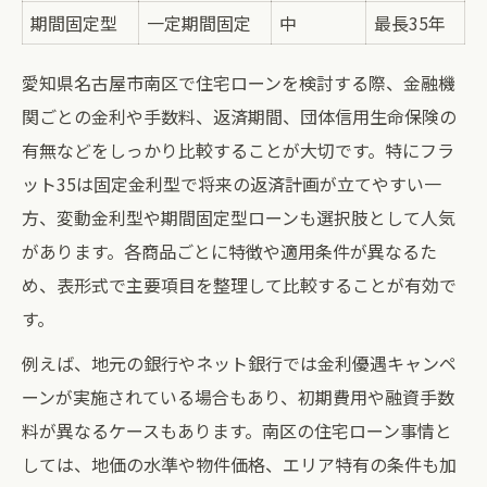
迷った時に役立つ住宅ローン比較表
期間固定型
一定期間固定
中
最長35年
住宅ローン選択の判断軸を整理しよう
愛知県名古屋市南区で住宅ローンを検討する際、金融機
南区でおすすめな住宅ローンの特徴
関ごとの金利や手数料、返済期間、団体信用生命保険の
住宅ローン選びに必要な情報収集術
有無などをしっかり比較することが大切です。特にフラ
自分に合う住宅ローンの見つけ方
ット35は固定金利型で将来の返済計画が立てやすい一
固定金利型ならではの安心感とは
方、変動金利型や期間固定型ローンも選択肢として人気
固定金利住宅ローンの安心ポイント表
があります。各商品ごとに特徴や適用条件が異なるた
め、表形式で主要項目を整理して比較することが有効で
フラット35がもたらす安定性の魅力
す。
住宅ローンで安心を得る選び方
固定金利型ローンの利点を徹底解説
例えば、地元の銀行やネット銀行では金利優遇キャンペ
ーンが実施されている場合もあり、初期費用や融資手数
変動金利と固定金利の違い比較
料が異なるケースもあります。南区の住宅ローン事情と
地価動向を踏まえた賢いローン設計
しては、地価の水準や物件価格、エリア特有の条件も加
地価動向と住宅ローン返済プラン比較