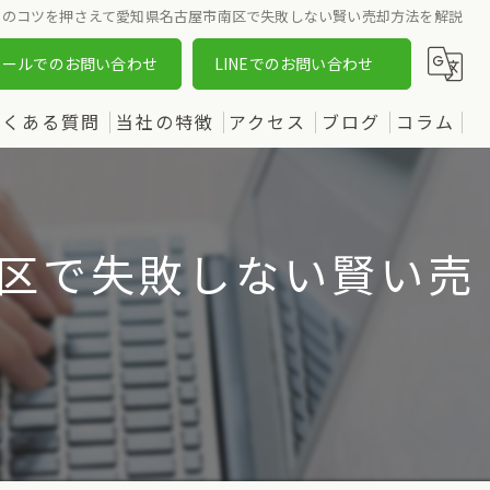
却のコツを押さえて愛知県名古屋市南区で失敗しない賢い売却方法を解説
メールでのお問い合わせ
LINEでのお問い合わせ
よくある質問
当社の特徴
アクセス
ブログ
コラム
売却
漫画特集
購入
区で失敗しない賢い売
土地
新築
中古