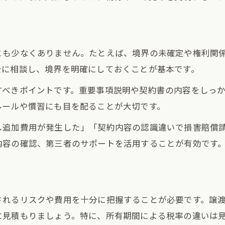
土地売却で取得費不明時の対応策
取得費不明でも使える土地売却の知識
土地売却時に求められる合理的な取得費算出
とも少なくありません。たとえば、境界の未確定や権利関
士に相談し、境界を明確にしておくことが基本です。
土地売却の5％ルールのメリットと注意点
取得費がわからない際の土地売却の進め方
すべきポイントです。重要事項説明や契約書の内容をしっ
空き家特例を活用した賢い土地売却術
ルールや慣習にも目を配ることが大切です。
土地売却で空き家特例を有効活用する方法
し追加費用が発生した」「契約内容の認識違いで損害賠償
空き家特例で土地売却の税負担を軽減
内容の確認、第三者のサポートを活用することが有効です
土地売却を有利にする空き家特例の条件
空き家特例利用時の土地売却ポイント
土地売却時に失敗しない特例活用術
されるリスクや費用を十分に把握することが必要です。譲
に見積もりましょう。特に、所有期間による税率の違いは