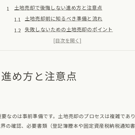
土地売却で後悔しない進め方と注意点
土地売却前に知るべき準備と流れ
失敗しないための土地売却のポイント
土地売却におけるトラブル回避策とは
土地売却で後悔しないための注意点
土地売却時のリスクとその対策方法
い進め方と注意点
売却の成功を導く税金対策の工夫
土地売却時の税金負担を減らす方法
土地売却で活用できる節税のポイント
土地売却益にかかる税率の賢い抑え方
重要なのは事前準備です。土地売却のプロセスは複雑であ
土地売却時に役立つ税制上の工夫とは
境界の確認、必要書類（登記簿謄本や固定資産税納税通知
土地売却と相続税対策の関係を解説