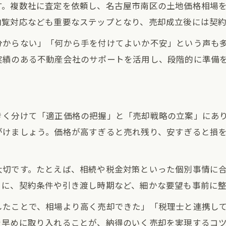
所有期間と土地売却時の税率変動を解説
す。複数社に査定を依頼し、名古屋市南区の土地価格相場
内覧対応なども重要なステップとなり、売却成立後には契
土地売却に影響する所有期間の考え方
短期・長期で異なる土地売却の税率
分からない」「何から手を付けてよいか不安」という声も
実績のある不動産会社のサポートを活用し、段階的に準備
土地売却時に確認すべき所有年数のポイント
所有期間ごとの土地売却の税負担比較
土地売却時期による税率変動の注意点
南区で土地を高く売るための秘訣とは
きく分けて「適正価格の把握」と「売却戦略の立案」にあ
がけましょう。価格が高すぎると売れ残り、安すぎると損
土地売却で高値を狙うためのコツ
土地売却価格を上げるための工夫
土地売却で有利になるタイミングの見極め
大切です。たとえば、相続や税金対策といった個別事情に
らに、契約条件や引き渡し時期など、細かな要望も事前に
土地売却時の交渉術と成功ポイント
土地売却時に活用したい専門家の知恵
したことで、相場より高く売却できた」「税理士と連携し
を早めに取り入れることが、納得のいく売却を実現するコ
取得費が不明な場合の有効な対処法