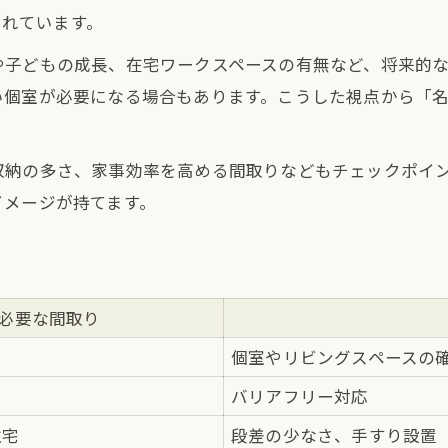
されています。
建売ローン返済額シミュレーション表
や子どもの成長、在宅ワークスペースの有無など、将来的
無理のない返済計画の立て方
い個室が必要になる場合もあります。こうした視点から「名
頭金準備から始まる家探し
返済負担を減らすための工夫
収納の多さ、家事効率を高める間取りなどもチェックポイ
家計に合う建売住宅の選び方
イメージが持てます。
建売vs注文住宅の選び方と違いを知る
建売と注文住宅の特徴比較表
コスト面から見る建売と注文住宅
建売住宅が向いている人の傾向
必要な間取り
注文住宅との違いを徹底解説
個室やリビングスペースの
建売選択のメリット・デメリット
バリアフリー対応
住宅
段差の少なさ、手すり設置