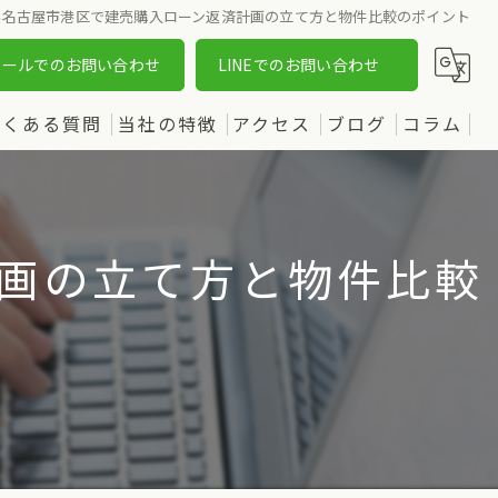
県名古屋市港区で建売購入ローン返済計画の立て方と物件比較のポイント
メールでのお問い合わせ
LINEでのお問い合わせ
よくある質問
当社の特徴
アクセス
ブログ
コラム
売却
漫画特集
購入
画の立て方と物件比較
土地
新築
中古