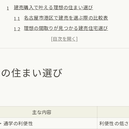
建売購入で叶える理想の住まい選び
名古屋市港区で建売を選ぶ際の比較表
理想の間取りが見つかる建売住宅選び
家族構成に合う建売の見極め方
建売住宅の最新トレンドを知る
建売ならではの魅力と注意点まとめ
想の住まい選び
名古屋市港区の新築建売事情を解説
港区新築建売の価格相場一覧表
新築建売の供給エリアをチェック
名古屋市港区で注目の建売動向
建売住宅の間取り傾向とは
主な内容
港区で建売を選ぶメリットとは
・通学の利便性
利便性の低