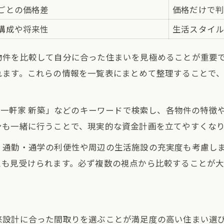
ローン計画の落とし穴と対策ポイント
ごとの価格差
価格だけで
建売購入時のローン比較早見表
構成や将来性
生活スタイ
返済計画で見落としがちな注意点
物件を比較して自分に合った住まいを見極めることが重要
名古屋市港区の金利動向を知る
れます。これらの情報を一覧表にまとめて整理することで
ローン審査で失敗しないコツ
建売購入で頭金を準備する方法
区 一軒家 新築」などのキーワードで検索し、各物件の特徴
手頃な建売住宅を見極めるコツとは
ンも一緒に行うことで、現実的な資金計画を立てやすくな
手頃な建売物件条件比較リスト
、通勤・通学の利便性や周辺の生活施設の充実度も考慮し
港区で割安な建売を探す視点
スも見受けられます。必ず複数の視点から比較することが大
建売住宅のコストパフォーマンス
値下げ交渉のタイミングを考える
中古と新築建売の違いを理解する
来設計に合った間取りを選ぶことが満足度の高い住まい選
返済シミュレーションから始める家探し