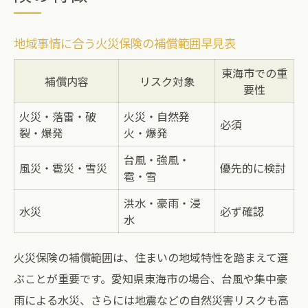
地域事情に合う火災保険の補償範囲早見表
東海市での重
補償内容
リスク対象
要性
火災・落雷・破
火災・自然発
必須
裂・爆発
火・爆発
台風・強風・
風災・雹災・雪災
優先的に検討
雹・雪
洪水・豪雨・浸
水災
必ず確認
水
火災保険の補償範囲は、住まいの地域特性を踏まえて選
ぶことが重要です。愛知県東海市の場合、台風や集中豪
雨による水災、さらには地震などの自然災害リスクも高