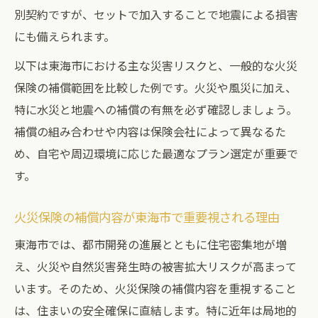
火災保険選択時に理解したい補償内容の要点
別契約ですが、セットで加入することで地震による損害
にも備えられます。
火災保険補償内容の比較早見表
補償内容の違いが火災保険選びに与える影
以下は東海市における主な災害リスクと、一般的な火災
響
保険の補償範囲を比較した例です。火災や風災に加え、
火災保険の特約が持つメリットを解説
特に水災と地震への補償の有無を必ず確認しましょう。
補償の組み合わせや内容は保険会社によって異なるた
火災保険選びで見落としがちな補償範囲
め、自宅や周辺環境に応じた最適なプラン選定が重要で
補償内容を理解して火災保険を有効活用
す。
地元東海市で支持される火災保険の条件とは
東海市で評価される火災保険条件一覧
火災保険の補償内容が東海市で重要視される理由
火災保険選びにおける地域住民の声
東海市では、都市開発の進展とともに住宅密集地が増
東海市で人気の火災保険に共通する特徴
え、火災や自然災害発生時の被害拡大リスクが高まって
火災保険選択で重視されるポイント
います。そのため、火災保険の補償内容を重視すること
地元で支持される火災保険の理由を解説
は、住まいの安全確保に直結します。特に近年は局地的