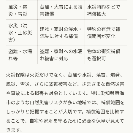
風災・雹
台風・大雪による損
水災特約などで
災・雪災
害補償
補償拡大
水災（洪
建物・家財の浸水・
特約の有無で補
水・土砂災
流失に対する補償
償範囲が変化
害）
盗難・水濡
盗難・家財への水濡
物体の衝突補償
れ等
れ被害に対応
も選択可
火災保険は火災だけでなく、台風や水災、落雷、爆発、
風災、雪災、さらに盗難被害など、さまざまな自然災害
や事故による損害も対象としています。特に愛知県東海
市のような自然災害リスクが多い地域では、補償範囲を
しっかりと把握することが大切です。補償範囲を比較す
ることで、自宅や家財を守るために必要な保障が見えて
きます。