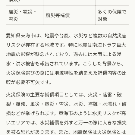
か
風災・雹災・
多くの保険で
火災保険会社ごとの主な違い一覧
風災等補償
雪災
対象
火災保険選びで重視すべき判断基準とは
愛知県東海市は、地震や台風、水災など複数の自然災害
補償内容と保険料のバランスを見極めるコ
リスクが存在する地域です。特に地震は南海トラフ巨大
ツ
地震の影響が懸念されており、過去には大雨による浸
火災保険会社の評判や口コミの活かし方
水・洪水被害も報告されています。こうした背景から、
東海市で選ばれる火災保険の特徴を解説
火災保険選びの際には地域特性を踏まえた補償内容の比
東海市の自然災害対策に役立つ火災保険の知識
較が必要不可欠です。
自然災害別火災保険の補償範囲一覧表
火災保険の主要な補償項目としては、火災・落雷・破
火災保険で備える地震・水災のリスク
裂・爆発、風災・雹災・雪災、水災、盗難・水濡れ・破
自然災害が多い東海市の火災保険活用法
損などが挙げられます。東海市のように水災リスクが高
火災保険の特約選択で安心を強化する
いエリアでは、水災補償を外すと万一の際に大きな損失
火災保険の見積もり時に確認するべき点
を被る恐れがあります。また、地震保険は火災保険とは