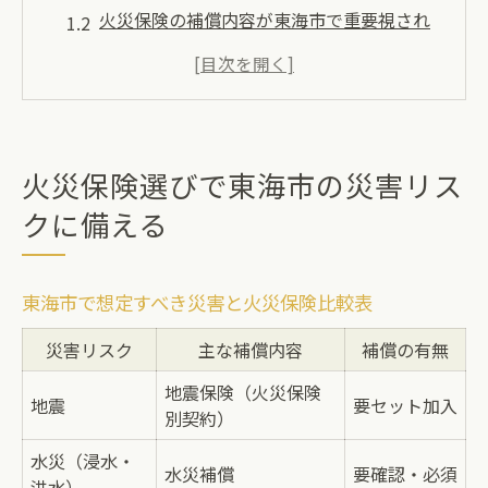
火災保険の補償内容が東海市で重要視され
る理由
災害対策なら火災保険の選び方が決め手に
地域特性を踏まえた火災保険の選定ポイン
ト
火災保険選びで東海市の災害リス
火災保険で守れる東海市の住まいの安心
クに備える
愛知県東海市で重視すべき火災保険の特徴
地域事情に合う火災保険の補償範囲早見表
東海市で想定すべき災害と火災保険比較表
東海市ならではの火災保険選びの着眼点
災害リスク
主な補償内容
補償の有無
火災保険の特約活用で自然災害に強くなる
火災保険の見直しが必要な東海市の理由
地震保険（火災保険
地震
要セット加入
別契約）
火災保険の選択肢を広げる地域対応策
水災（浸水・
最適な火災保険を求めるならどこに注目すべき
水災補償
要確認・必須
洪水）