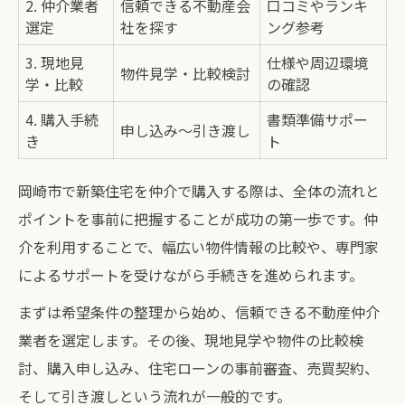
2. 仲介業者
信頼できる不動産会
口コミやランキ
資産性重視の新築住宅選択術を伝授
選定
社を探す
ング参考
新築購入希望者必見の岡崎市仲介選択ポイント
3. 現地見
仕様や周辺環境
仲介業者比較で分かる新築選びの違い
物件見学・比較検討
学・比較
の確認
岡崎市で新築を選ぶ際の重要チェック項目
4. 購入手続
書類準備サポー
申し込み～引き渡し
新築仲介のメリットとデメリットを整理
き
ト
希望条件別にみる新築仲介の選び方
岡崎市で新築住宅を仲介で購入する際は、全体の流れと
岡崎市不動産業者との上手な付き合い方
ポイントを事前に把握することが成功の第一歩です。仲
住宅選びに迷うなら実例付き岡崎市新築体験記
介を利用することで、幅広い物件情報の比較や、専門家
実際の新築仲介体験談を通じて学ぶポイン
によるサポートを受けながら手続きを進められます。
ト集
まずは希望条件の整理から始め、信頼できる不動産仲介
家族構成別・新築購入体験の違いに注目
業者を選定します。その後、現地見学や物件の比較検
岡崎市で新築を建てた人のリアルな声
討、購入申し込み、住宅ローンの事前審査、売買契約、
現地見学で分かった新築選びの決め手
そして引き渡しという流れが一般的です。