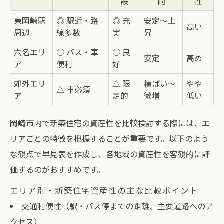
設
向
性
東岡崎駅
◎ 駅近・路
◎ 充
安定〜上
高い
周辺
線多数
実
昇
六名エリ
○ バス・車
○ 良
安定
高め
ア
便利
好
郊外エリ
△ 限
横ばい〜
やや
△ 車必須
ア
定的
微増
低い
岡崎市内で新築住宅の資産性を比較検討する際には、エ
リアごとの特徴を把握することが重要です。以下のよう
な観点で早見表を作成し、各地域の資産性を客観的に評
価するのがおすすめです。
エリア別・新築住宅資産性の主な比較ポイント
交通利便性（駅・バス停までの距離、主要道路へのア
クセス）