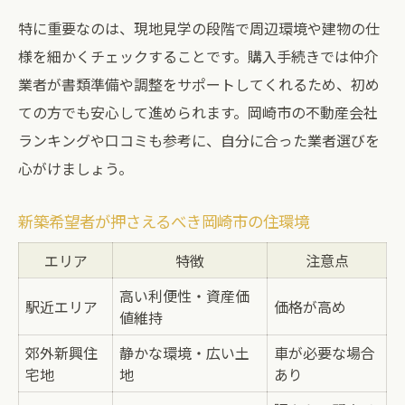
新築仲介で得られた満足と反省点
特に重要なのは、現地見学の段階で周辺環境や建物の仕
移住支援と補助金を活かす新築仲介の進め方
様を細かくチェックすることです。購入手続きでは仲介
岡崎市新築で利用できる主な補助金一覧
業者が書類準備や調整をサポートしてくれるため、初め
移住支援制度を活用した新築取得の流れ
ての方でも安心して進められます。岡崎市の不動産会社
新築仲介と補助金申請のタイミング解説
ランキングや口コミも参考に、自分に合った業者選びを
心がけましょう。
岡崎市移住支援金の条件と申請方法を確認
補助金利用で得する新築購入のポイント
新築希望者が押さえるべき岡崎市の住環境
岡崎市で理想の新築に出会える方法をまとめて
エリア
紹介
特徴
注意点
理想の新築を探すための情報収集術
高い利便性・資産価
駅近エリア
価格が高め
値維持
岡崎市新築仲介の最新動向をチェック
郊外新興住
静かな環境・広い土
車が必要な場合
現地見学で新築住宅の魅力を体感する
宅地
地
あり
新築仲介で叶える家族の希望条件整理表