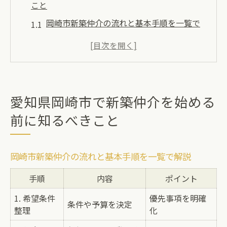
こと
岡崎市新築仲介の流れと基本手順を一覧で
解説
新築希望者が押さえるべき岡崎市の住環境
仲介業者選びで後悔しないための注意点
岡崎市新築の資産性を高める地域選択のヒ
愛知県岡崎市で新築仲介を始める
ント
前に知るべきこと
新築仲介に必要な書類と準備事項まとめ
資産性を高める岡崎市新築選びの秘訣を解説
岡崎市新築仲介の流れと基本手順を一覧で解説
資産価値が上がる新築の立地条件とは
手順
岡崎市のエリアごと新築資産性比較早見表
内容
ポイント
将来性を見据えた新築購入のポイント
1. 希望条件
優先事項を明確
条件や予算を決定
整理
化
新築仲介で失敗しない土地選びのコツ