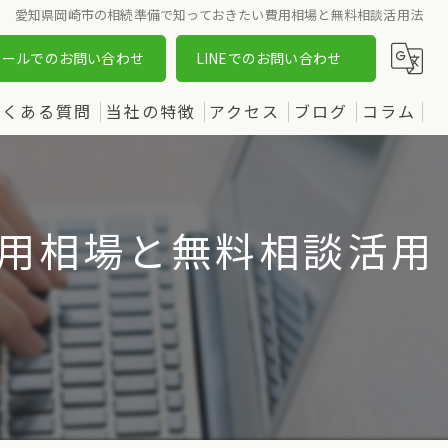
愛知県岡崎市の相続準備で知っておきたい費用相場と無料相談活用法
メールでのお問い合わせ
LINEでのお問い合わせ
よくある質問
当社の特徴
アクセス
ブログ
コラム
売却
漫画特集
購入
用相場と無料相談活用
土地
新築
中古