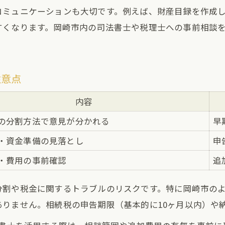
コミュニケーションも大切です。例えば、財産目録を作成
岡崎市で選ばれる相続専門家比較表
すくなります。岡崎市内の司法書士や税理士への事前相談
相続に強い司法書士を見極めるポイント
税理士選びで押さえておきたい基準
信頼できる専門家を探す方法
注意点
相続相談で専門家に確認すべき事項
内容
相続税の確認方法と早見表利用術
の分割方法で意見が分かれる
早
相続税早見表で分かる税額の目安
・資金準備の見落とし
申
相続税の計算方法と基礎控除の考え方
岡崎市で相続税を確認する手順
・費用の事前確認
追
家族構成別の相続税早見ポイント
分割や税金に関するトラブルのリスクです。特に岡崎市の
相続税申告が必要かどうかのチェック法
りません。相続税の申告期限（基本的に10ヶ月以内）や