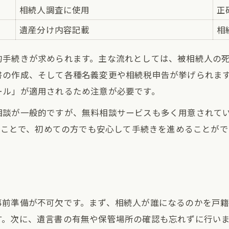
費用の目安が分かる相続手続きマニュアル
相続人調査に使用
正
相続手続きごとの費用相場比較表
遺産分け内容記載
相
岡崎市で相続を依頼する場合の費用内訳
的手続きが求められます。主な流れとしては、被相続人の
費用を抑えて相続を進めるコツ
書の作成、そして各種名義変更や相続税申告が挙げられま
相続にかかる費用の見積もり方法
ール」が適用されるため注意が必要です。
司法書士・税理士依頼時の費用の違い
談が一般的ですが、無料相談サービスも多く用意されてい
無料相談を有効活用するためのポイント
することで、初めての方でも安心して手続きを進めることが
岡崎市の相続無料相談サービス一覧
無料相談を最大限活用する準備ステップ
相続相談で聞くべき重要な質問集
専門家無料相談で得られるアドバイス例
事前準備が不可欠です。まず、相続人が誰になるのかを戸
無料相談と有料サポートの違い
す。次に、遺言書の有無や保管場所の確認も忘れずに行い
司法書士や税理士選びで失敗しないコツ