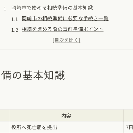
岡崎市で始める相続準備の基本知識
岡崎市の相続準備に必要な手続き一覧
相続を進める際の事前準備ポイント
相続対策を始めるなら知っておきたい注意点
相続の基礎知識を岡崎市で身につける方法
岡崎市で相続を考える人向けのチェックリスト
準備の基本知識
相続を考えるなら押さえたい三ヶ月ルール
三ヶ月ルールの流れと相続判断の目安表
相続放棄を検討する際の注意事項とは
三ヶ月以内に必要な相続手続きまとめ
相続の熟慮期間を延長できるケース
内容
岡崎市で三ヶ月ルールを守るための準備
役所へ死亡届を提出
7