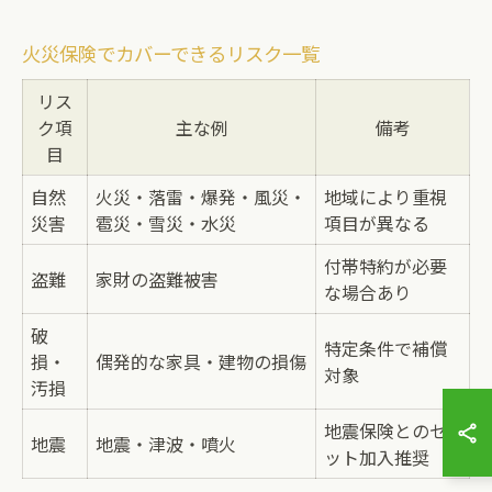
火災保険でカバーできるリスク一覧
リス
ク項
主な例
備考
目
自然
火災・落雷・爆発・風災・
地域により重視
災害
雹災・雪災・水災
項目が異なる
付帯特約が必要
盗難
家財の盗難被害
な場合あり
破
特定条件で補償
損・
偶発的な家具・建物の損傷
対象
汚損
地震保険とのセ
地震
地震・津波・噴火
ット加入推奨