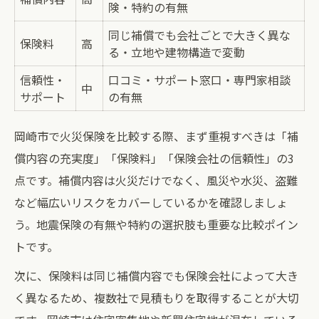
険・特約の有無
信頼性で選ぶ火災保険チェックリスト
同じ補償でも会社ごとで大きく異な
火災保険の信用格付けが重要な理由
保険料
高
る・立地や建物構造で変動
岡崎市で安心できる火災保険の条件
信頼性・
口コミ・サポート窓口・専門家相談
火災保険選びで失敗しないための視点
中
サポート
の有無
ソルベンシーマージン比率を確認しよう
岡崎市で火災保険を比較する際、まず重視すべきは「補
補償内容重視の火災保険選びガイド
償内容の充実度」「保険料」「保険会社の信頼性」の3
火災保険補償内容比較表まとめ
点です。補償内容は火災だけでなく、風災や水災、盗難
補償内容を最大限に活かす選び方
など幅広いリスクをカバーしているかを確認しましょ
火災保険でカバーできるリスク一覧
う。地震保険の有無や特約の選択肢も重要な比較ポイン
地震特約付き火災保険のメリットとは
トです。
火災保険の補償範囲を見極めるコツ
次に、保険料は同じ補償内容でも保険会社によって大き
火災保険料を抑えるための比較術
く異なるため、複数社で見積もりを取得することが大切
火災保険料節約術一覧表