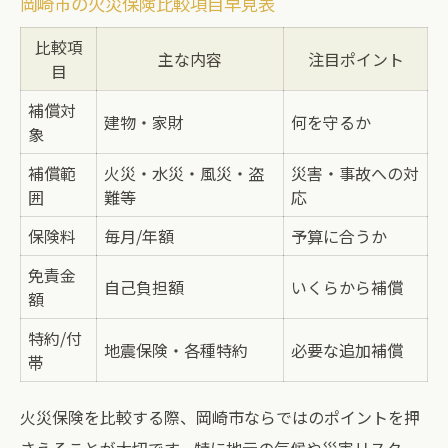
岡崎市の火災保険比較項目早見表
比較項
主な内容
注目ポイント
目
補償対
建物・家財
何を守るか
象
補償範
火災・水災・風災・盗
災害・事故への対
囲
難等
応
保険料
毎月/年額
予算に合うか
免責金
自己負担額
いくらから補償
額
特約/付
地震保険・各種特約
必要な追加補償
帯
火災保険を比較する際、岡崎市ならではのポイントを押