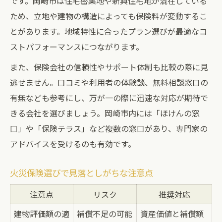
です。岡崎市は住宅密集地や新興住宅地が混在している
火災保険料を抑えたい人の比較ポイント
ため、立地や建物の構造によっても保険料が変動するこ
ネット型火災保険の賢い活用法
とがあります。地域特性に合ったプラン選びが最適なコ
ストパフォーマンスにつながります。
複数社比較でわかる保険料の違い
保険料見直しで得する方法とは
また、保険会社の信頼性やサポート体制も比較の際に見
無料相談を活用した火災保険選び
逃せません。口コミや利用者の体験談、無料相談窓口の
有無なども参考にし、万が一の際に迅速な対応が期待で
火災保険無料相談窓口比較表
きる会社を選びましょう。岡崎市内には「ほけんの窓
無料相談で火災保険選びが変わる理由
口」や「保険テラス」など複数の窓口があり、専門家の
専門家に相談するメリットと注意点
アドバイスを受けるのも有効です。
岡崎市で無料相談できる場所の特徴
火災保険の見積もり相談活用のコツ
火災保険選びで見落としがちな注意点
注意点
リスク
推奨対応
建物評価額の適
補償不足の可能
資産価値と補償額