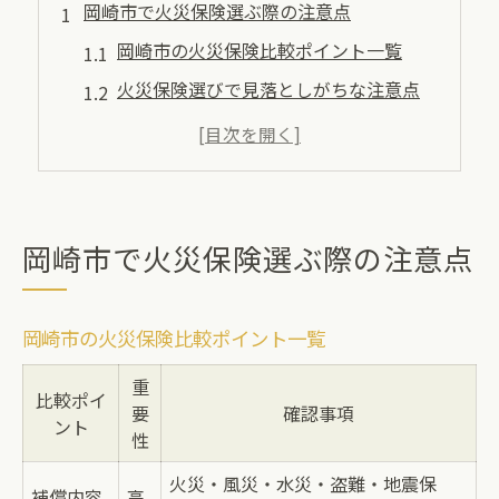
岡崎市で火災保険選ぶ際の注意点
岡崎市の火災保険比較ポイント一覧
火災保険選びで見落としがちな注意点
補償内容と地域特性を踏まえた選択法
火災保険ならではのリスク対策の重要性
地元岡崎市で火災保険を選ぶときのコツ
地元で最適な火災保険を比較するコツ
岡崎市で火災保険選ぶ際の注意点
岡崎市の火災保険比較項目早見表
火災保険プラン選びに迷ったらどうする
岡崎市の火災保険比較ポイント一覧
補償内容重視派におすすめの比較方法
重
比較ポイ
地元で火災保険を選ぶ決め手とは
要
確認事項
ント
火災保険比較で注目すべき違いとは
性
信頼できる火災保険を見極める方法
火災・風災・水災・盗難・地震保
補償内容
高