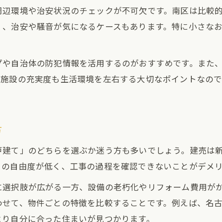
周辺環境や治安状況のチェックが不可欠です。南区は比較
住みやすい建売を選ぶための周辺環境チェック
く、治安や騒音が気になるケースもあります。特に小さな
建売購入時に重視すべき生活利便性のポイント
南区で人気の建売に共通する設備と仕様を解説
プや自治体の防犯情報を活用するのがおすすめです。また
建売の住みやすさを左右する静かな住環境の選び方
物施設の充実度も生活環境を左右する大切なポイントなの
建売住宅選びで失敗しないための治安確認法
南区で理想の建売を手に入れるコツ
建売購入で失敗しないための比較検討ポイント
方
理想の建売を見つけるための現地見学の注意点
戸建て」のどちらを選ぶか迷う方も多いでしょう。建売は
南区で自分に合った建売を効率よく探す方法
りの自由度が低く、工事の過程を確認できないことがデメ
建売購入を決断する前に確認すべき契約内容
に選択肢が広がる一方、設備の老朽化やリフォーム費用が
建売選びで活用できる不動産サイトと情報源
わせて、物件ごとの特徴を比較することです。例えば、名
より自分に合った住まいが見つかります。