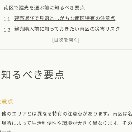
南区で建売を選ぶ前に知るべき要点
建売選びで見落としがちな南区特有の注意点
建売購入前に知っておきたい南区の災害リスク
南区で建売を検討する際の治安と生活環境の確認法
建売と中古一戸建て物件の違いと選び方
建売購入で後悔しないためのハザードマップ活用術
に知るべき要点
建売の見極めで快適な暮らしを実現
建売物件選びで重視すべき間取りと通風のポイント
南区の建売で快適な生活を叶えるチェックリスト
注意点
南区で建売を比較する際の住みやすさ評価基準
、他のエリアとは異なる特有の注意点があります。南区は
建売の内覧時に確認すべき設備や日当たりの特徴
、場所によって生活利便性や環境が大きく異なります。そ
建売住宅のメリットとデメリットを正しく理解しよ