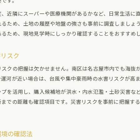
要です。
家族にぴったりの建売選定ポイント
度、近隣にスーパーや医療機関があるかなど、日常生活に
家族構成に合った建売の間取りを見極めるコツ
れるため、土地の履歴や地盤の強さも事前に調査しましょ
子育て世代が注目すべき南区の建売周辺環境
あるため、現地見学時にしっかり確認することをおすすめ
建売で家族が快適に暮らせる設備や収納を重視
南区の建売で学校や公園までのアクセスを確認
害リスク
建売選びで重視される安全な通学路と生活導線
リスクの把握は欠かせません。南区は名古屋市内でも海抜
中古やリノベも比較した建売住宅の魅力
や運河が近い場合は、台風や集中豪雨時の水害リスクが高
建売と中古住宅・リノベーション物件の違い
ップを活用し、購入候補地が洪水・内水氾濫・土砂災害な
南区で建売と中古リノベを比較するポイント
所までの距離も確認項目です。災害リスクを事前に把握す
建売の新築メリットとリノベ物件の特徴比較
中古リノベ済み住宅と建売のコストと価値を検証
建売購入時に知っておきたい中古市場の動向
環境の確認法
住みやすさ重視派が注目する建売の条件