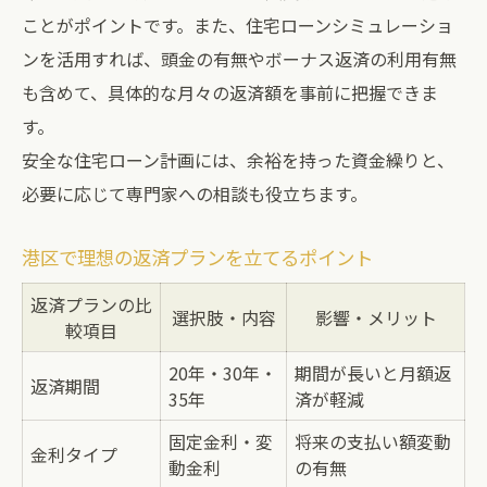
ことがポイントです。また、住宅ローンシミュレーショ
ンを活用すれば、頭金の有無やボーナス返済の利用有無
も含めて、具体的な月々の返済額を事前に把握できま
す。
安全な住宅ローン計画には、余裕を持った資金繰りと、
必要に応じて専門家への相談も役立ちます。
港区で理想の返済プランを立てるポイント
返済プランの比
選択肢・内容
影響・メリット
較項目
20年・30年・
期間が長いと月額返
返済期間
35年
済が軽減
固定金利・変
将来の支払い額変動
金利タイプ
動金利
の有無