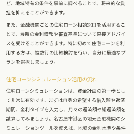
収入や借入額が審査に与える影響とは
ど、地域特有の条件を事前に調べることで、将来的な負
担を抑えることができます。
住宅ローン審査の落とし穴と対策
地元金融機関で安心の住宅ローン相談を実践
また、金融機関ごとの住宅ローン相談窓口を活用するこ
とで、最新の金利情報や審査基準について直接アドバイ
港区で利用できる住宅ローン相談窓口一覧
スを受けることができます。特に初めて住宅ローンを利
地元金融機関の住宅ローン相談活用法
用する方は、複数行の比較検討を行い、自分に最適なプ
住宅ローン相談時に準備すべきポイント
ランを選択しましょう。
名古屋銀行・愛知銀行の相談サービス比較
住宅ローン相談から契約までの流れ
住宅ローンシミュレーション活用の流れ
返済額の見極め方と無理のない購入プラン設計
住宅ローンシミュレーションは、資金計画の第一歩とし
年収別・住宅ローン返済額早見表
て非常に有効です。まずは自身の希望する借入額や返済
無理のない月々返済額の算出ポイント
期間、金利タイプを入力し、月々の返済額や総返済額を
住宅ローン返済プランの立て方実例
試算してみましょう。名古屋市港区の地元金融機関のシ
ミュレーションツールを使えば、地域の金利水準や条件
港区で人気の購入プランを徹底解説