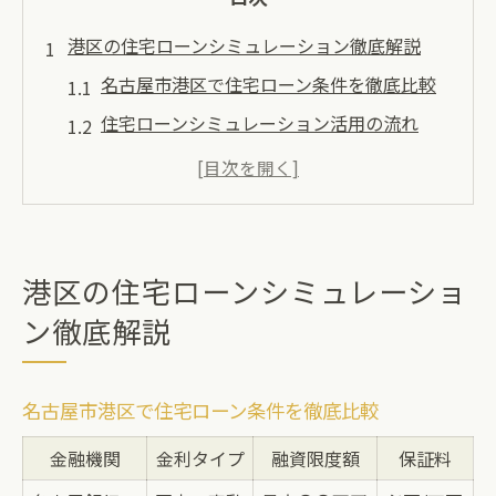
港区の住宅ローンシミュレーション徹底解説
名古屋市港区で住宅ローン条件を徹底比較
住宅ローンシミュレーション活用の流れ
金利や返済額の違いをシミュレーションで
把握
港区で選ばれる住宅ローンの特徴とは
初めての住宅ローン計画で失敗しないコツ
港区の住宅ローンシミュレーショ
理想の資金計画を実現する最新住宅ローン術
ン徹底解説
住宅ローン選びで資金計画を最適化する方
法
名古屋市港区で住宅ローン条件を徹底比較
年収に応じた住宅ローンの安全な組み方
金融機関
金利タイプ
融資限度額
保証料
港区で理想の返済プランを立てるポイント