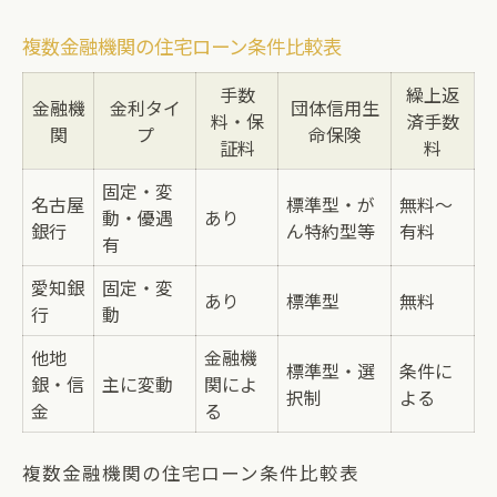
複数金融機関の住宅ローン条件比較表
手数
繰上返
金融機
金利タイ
団体信用生
料・保
済手数
関
プ
命保険
証料
料
固定・変
名古屋
標準型・が
無料～
動・優遇
あり
銀行
ん特約型等
有料
有
愛知銀
固定・変
あり
標準型
無料
行
動
他地
金融機
標準型・選
条件に
銀・信
主に変動
関によ
択制
よる
金
る
複数金融機関の住宅ローン条件比較表