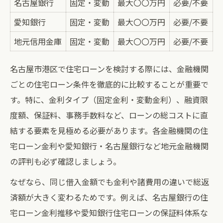
名古屋銀行
住宅ローン術で叶える無理のない購入
固定・変動
最大〇〇万円
必要/不要
複数金融機関の住宅ローン条件比較表
愛知銀行
固定・変動
最大〇〇万円
必要/不要
住宅ローン金利動向から選ぶ賢い借入方法
地元信用金庫
固定・変動
最大〇〇万円
必要/不要
港区で注目の住宅ローン金利推移まとめ
名古屋市港区で住宅ローンを検討する際には、金融機関
変動金利と固定金利の選び方ガイド
ごとの住宅ローン条件を徹底的に比較することが重要で
金利上昇時に備える住宅ローン対策
す。特に、金利タイプ（固定金利・変動金利）、融資限
住宅ローン借入方法の賢い比較ポイント
度額、保証料、事務手数料など、ローンの総コストに直
最新金利情報を活かした返済計画
結する要素を見極める必要があります。各金融機関の住
住宅ローン審査を乗り切るための準備ポイント
宅ローン金利や愛知銀行・名古屋銀行など地元金融機関
住宅ローン審査の流れと必要書類一覧
の評判も必ず確認しましょう。
港区で審査が通りやすい条件を解説
なぜなら、同じ借入金額でも金利や諸費用の違いで総返
審査に強くなる住宅ローンシミュレーショ
済額が大きく変わるためです。例えば、名古屋銀行の住
ン法
宅ローン金利推移や愛知銀行住宅ローンの保証料体系な