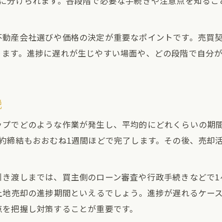
階に分けられます。各段階で必要な手続きや注意点を知るこ
土地売却の期間差が生まれる理由とは
スムーズな売却を目指すポイント解説
不動産会社選びや価格の決定が重要なポイントです。売買
土地売却を早めるための準備と工夫
ります。進捗に遅れが生じやすい場面や、どの段階で自分
測量や境界確定が進捗に与える影響
土地売却の流れを円滑に進める方法
書類の整理が土地売却期間を左右する
説
売却活動を効率化する実践的なポイント
ップでどのような作業が発生し、平均的にどれくらいの期
なぜ土地は半年や一年売れないのか対策も紹介
約締結もおおむね1週間ほどで完了します。その後、売却活
土地売却が長引く主な原因を徹底解説
半年や一年売れない土地の特徴と対策
き渡しまでは、買主側のローン審査や行政手続きなどで1
進捗が止まるケースに共通する要因とは
土地売却の進捗期間といえるでしょう。進捗が遅れるケー
土地売却で需要が低い場合の工夫
点を把握し対策することが重要です。
土地売却の停滞を防ぐための実例紹介