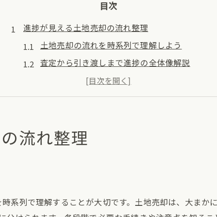
目次
進捗が見える土地売却の流れ整理
土地売却の流れを時系列で理解しよう
査定から引き渡しまで進捗の全体像解説
初めての土地売却で押さえるべき手順
売却期間や進捗の見通しを段階別に解説
土地売却はいつ何をやるべきかを整理
却の流れ整理
土地売却にかかる期間と平均日数
土地売却はどれくらいで売れるのか
土地売却に必要な平均期間を詳しく解説
半年や一年売れない場合の目安と注意点
を時系列で理解することが大切です。土地売却は、大まか
進捗ごとに土地売却の所要日数を把握