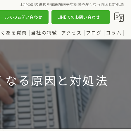
土地売却の進捗を徹底解説平均期間や遅くなる原因と対処法
メールでのお問い合わせ
LINEでのお問い合わせ
よくある質問
当社の特徴
アクセス
ブログ
コラム
売却
漫画特集
購入
くなる原因と対処法
土地
新築
中古