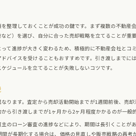
売買契約から引き渡しまでの所要期間を把握
土地売却の契約後に必要な期間を解説
順を整理しておくことが成功の鍵です。まず複数の不動産
売買契約から引き渡しまで進捗の流れ
般など）を選び、自分に合った売却戦略を立てることが重
土地売却の決済や入金タイミングを知る
よって進捗が大きく変わるため、積極的に不動産会社とコ
引き渡しまでに遅れる要因を押さえる
アドバイスを受けることもおすすめです。引き渡しまでに
土地売却で契約から完了までやること
スケジュールを立てることが失敗しないコツです。
土地売却の遅延原因と実践的な対応策を学ぶ
土地売却が遅れる原因を具体的に解説
説
進捗停滞時に取るべき土地売却対処法
なります。査定から売却活動開始までが1週間前後、売却
境界未確定や測量遅れの対処ポイント
から引き渡しまでが1ヶ月から2ヶ月程度かかるのが一般
土地売却で資料不足時の対応策とは
主のローン審査の進捗などにより、期間は長引くことがあり
売却期間短縮に役立つ実践的な工夫
期間が長期化する場合は、価格の見直しや販売戦略の再考