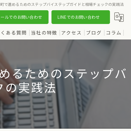
新町で進めるためのステップバイステップガイドと相場チェックの実践法
メールでのお問い合わせ
LINEでのお問い合わせ
よくある質問
当社の特徴
アクセス
ブログ
コラム
売却
漫画特集
購入
めるためのステップバ
土地
クの実践法
新築
中古