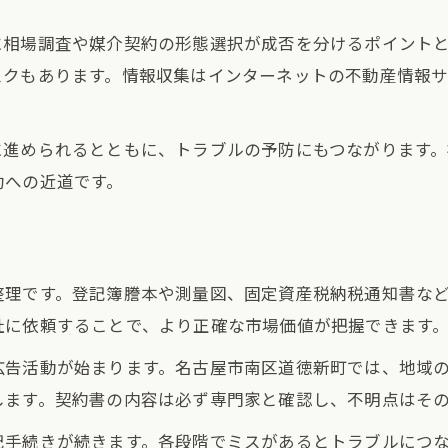
初めての土地売却に役立つ確認事項
に相場調査や媒介契約の形態選択が成否を分けるポイント
土地売却前に知っておきたい注意点
スクもあります。情報収集はインターネットの不動産情報
土地売却の際に必要な書類と手順
相続や境界問題も安心な土地売却準備
に進められるとともに、トラブルの予防にもつながります
土地売却を始める前の情報整理方法
功への近道です。
土地売却時のトラブル回避ポイント
安全な売却へのステップを整理する
土地売却で失敗しないための流れ整理
整理です。登記簿謄本や測量図、固定資産税納税通知書な
安全な土地売却に必要な事前確認事項
社に依頼することで、より正確な市場価値が把握できます
土地売却のトラブル対策と実践方法
広告活動が始まります。名古屋市南区道徳新町では、地域
専門家に相談したい土地売却の疑問点
します。契約書の内容は必ず専門家と確認し、不明点はそ
土地売却手続きで注意すべき重要項目
記手続きが続きます。各段階でミスがあるとトラブルにつ
相場動向から考える売却タイミング