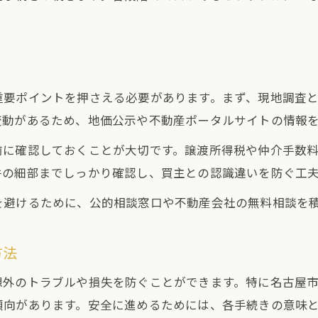
土地売却の最適なタイミングを見極める
地価動向を活用した土地売却の判断法
土地売却で損をしないタイミング選び
重要ポイントを押さえる必要があります。まず、現地調査
売却利益を最大化する相場チェック術
変動があるため、地価公示や不動産ポータルサイトの情報
土地売却のための市場動向の読み方
無料相談を活用した土地売却の安心策
前に確認しておくことが大切です。譲渡所得税や仲介手数
件の細部までしっかり確認し、買主との認識違いを防ぐ工
土地売却前の無料相談活用のポイント
専門家の無料相談で土地売却の不安解消
を避けるために、公的相談窓口や不動産会社の無料相談を
土地売却相談窓口の選び方と活用法
方法
相続や境界の疑問を無料相談で解決へ
土地売却時の無料相談のメリットとは
想外のトラブルや損失を防ぐことができます。特に名古屋
傾向があります。安全に進めるためには、各手続きの意味