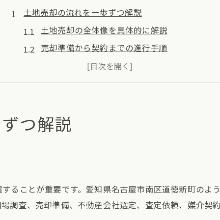
土地売却の流れを一歩ずつ解説
土地売却の全体像を具体的に解説
売却準備から契約までの進行手順
土地売却で押さえるべき重要ポイント
流れを把握し安全に土地売却を進める方法
土地売却の手続きと成功のコツを紹介
歩ずつ解説
名古屋市南区で成功する土地売却術
土地売却に有利なタイミングの探し方
地域特性を活かした土地売却戦略
土地売却で損しないための交渉術
握することが重要です。愛知県名古屋市南区道徳新町のよ
土地売却で信頼される情報収集方法
相場調査、売却準備、不動産会社選定、査定依頼、媒介契
売却成功につながる事前準備の重要性