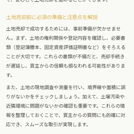
土地売却前に整理しておくべきポイント
トラブルを未然に防ぐ土地売却事前対応
土地売却前に必須の準備と注意点を解説
土地売却の準備で失敗しないチェックリス
土地売却で成功するためには、事前準備が欠かせませ
ト
ん。まず、土地の権利関係や登記内容を確認し、必要書
土地売却交渉で有利になる秘訣を解説
類（登記簿謄本、固定資産評価証明書など）をそろえる
土地売却交渉で主導権を握るための工夫
ことが大切です。これらの書類が不備だと、売却手続き
土地売却で有利に進める交渉ポイント
が遅延し、買主からの信頼も損なわれる可能性がありま
土地売却時の条件交渉で注意すること
す。
不動産会社との土地売却交渉術を伝授
また、土地の現地調査や測量を行い、境界線や面積に誤
プロの技を活かした土地売却の話し方
りがないかをチェックしましょう。加えて、土壌汚染や
自信を持って土地売却を進めるポイント
近隣環境に問題がないかの確認も重要です。これらの情
報を整理しておくことで、買主からの質問にも的確に対
土地売却で自信を持つための準備術
応でき、スムーズな取引が実現します。
納得の土地売却を叶える判断基準とは