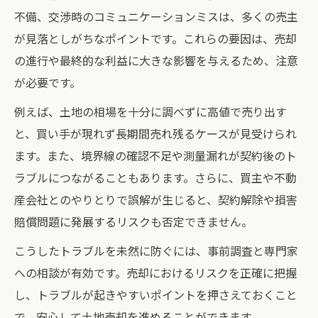
土地売却で損をしないための情報収集術
不備、交渉時のコミュニケーションミスは、多くの売主
プロが推奨する土地売却の高値戦略を伝授
が見落としがちなポイントです。これらの要因は、売却
土地売却の三大タブーと避けるコツ
の進行や最終的な利益に大きな影響を与えるため、注意
土地売却で絶対に避けるべき三大タブー
が必要です。
土地売却時にやりがちなNG行動とは
例えば、土地の相場を十分に調べずに高値で売り出す
トラブル回避のための土地売却注意事項
と、買い手が現れず長期間売れ残るケースが見受けられ
三大タブーを知り土地売却で損をしない方
ます。また、境界線の確認不足や測量漏れが契約後のト
法
ラブルにつながることもあります。さらに、買主や不動
産会社とのやりとりで誤解が生じると、契約解除や損害
土地売却で不利益を招く行動例とその回避
賠償問題に発展するリスクも否定できません。
策
トラブルを回避する土地売却の準備術
こうしたトラブルを未然に防ぐには、事前調査と専門家
土地売却で必要な書類と準備の進め方
への相談が有効です。売却におけるリスクを正確に把握
し、トラブルが起きやすいポイントを押さえておくこと
境界確定や測量が土地売却で重要な理由
で、安心して土地売却を進めることができます。