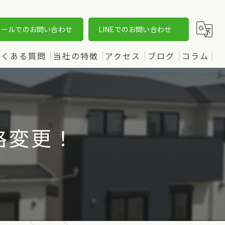
メールでのお問い合わせ
LINEでのお問い合わせ
よくある質問
当社の特徴
アクセス
ブログ
コラム
売却
漫画特集
購入
格変更！
土地
新築
中古