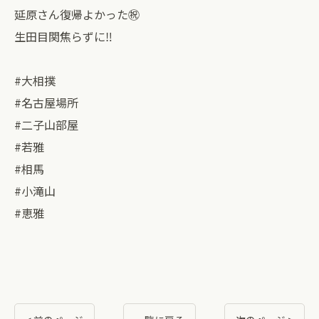
⁡延原さん復帰よかった㊗️
生田目関焦らずに‼️
#大相撲
#名古屋場所
#二子山部屋
#若雅
#相馬
#小滝山
#恵雅