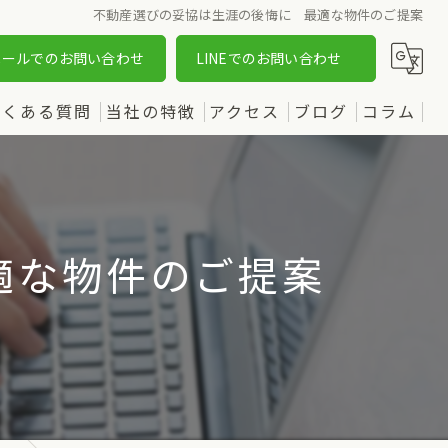
不動産選びの妥協は生涯の後悔に 最適な物件のご提案
メールでのお問い合わせ
LINEでのお問い合わせ
よくある質問
当社の特徴
アクセス
ブログ
コラム
売却
漫画特集
購入
適な物件のご提案
土地
新築
中古