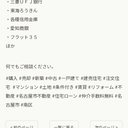
・三菱ＵＦＪ銀行
・東海ろうきん
・各種信用金庫
・愛知商銀
・フラット３５
ほか
何でもご相談ください。
#購入 #売却 #新築 #中古 #一戸建て #建売住宅 #注文住
宅 #マンション #土地 #条件付き #賃貸 #リフォーム #不
動産 #名古屋市不動産 #住宅ローン #仲介手数料無料 #名
古屋市 #南区
< 前のページ
一覧に戻る
次のページ >