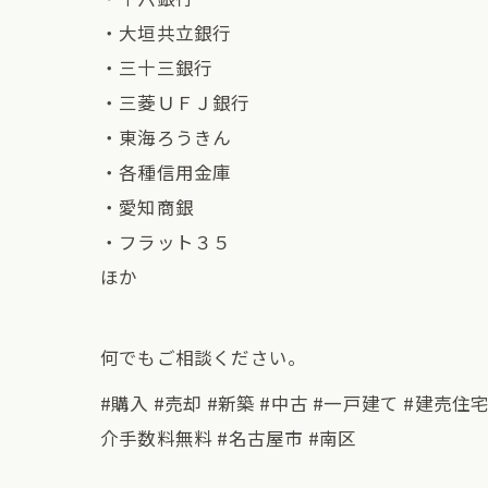
・大垣共立銀行
・三十三銀行
・三菱ＵＦＪ銀行
・東海ろうきん
・各種信用金庫
・愛知商銀
・フラット３５
ほか
何でもご相談ください。
#購入 #売却 #新築 #中古 #一戸建て #建売住
介手数料無料 #名古屋市 #南区