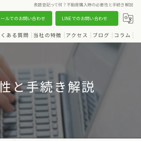
表題登記って何？不動産購入時の必要性と手続き解説
メールでのお問い合わせ
LINEでのお問い合わせ
よくある質問
当社の特徴
アクセス
ブログ
コラム
売却
漫画特集
購入
性と手続き解説
土地
新築
中古