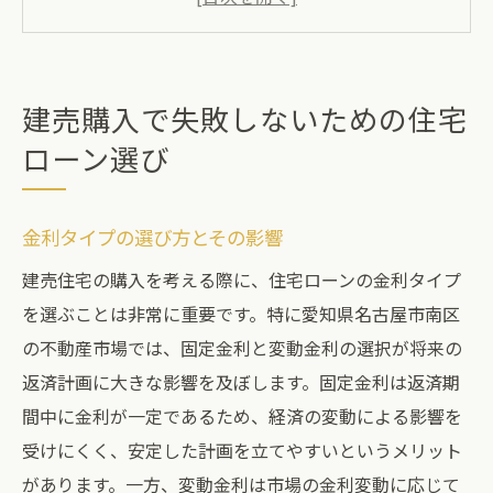
自己資金と借入額のバランスの見極め
住宅ローン審査のポイントと準備
追加費用の計算と支払い計画の立案
建売購入で失敗しないための住宅
愛知県名古屋市南区の建売市場を徹底解説
ローン選び
南区の不動産市場の歴史と現状
人気エリアとその価格帯の特徴
金利タイプの選び方とその影響
新築と中古の建売物件の比較
建売住宅の購入を考える際に、住宅ローンの金利タイプ
地域特有の土地の制約と規制
を選ぶことは非常に重要です。特に愛知県名古屋市南区
名古屋市南区の魅力的な環境と生活利便性
の不動産市場では、固定金利と変動金利の選択が将来の
将来の資産価値を見据えた市場分析
返済計画に大きな影響を及ぼします。固定金利は返済期
住宅ローンを活用した建売購入の成功法
間中に金利が一定であるため、経済の変動による影響を
受けにくく、安定した計画を立てやすいというメリット
賢い資金計画の立て方
があります。一方、変動金利は市場の金利変動に応じて
ローン減税や補助金の活用方法