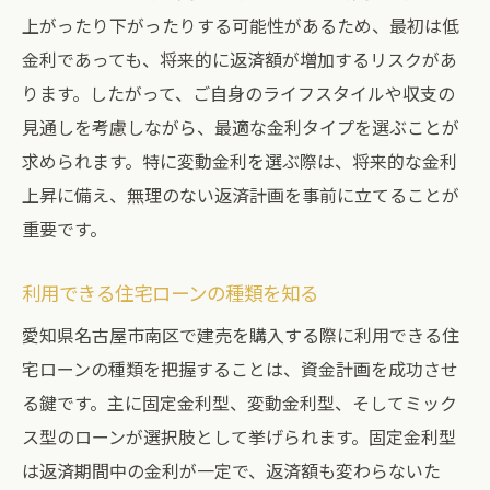
上がったり下がったりする可能性があるため、最初は低
返済シミュレーションで無理のないプラン
金利であっても、将来的に返済額が増加するリスクがあ
を
ります。したがって、ご自身のライフスタイルや収支の
借入後のライフスタイルと家計の見直し
見通しを考慮しながら、最適な金利タイプを選ぶことが
ローン返済中のリスク管理と予防策
求められます。特に変動金利を選ぶ際は、将来的な金利
相談窓口や専門家の活用法
上昇に備え、無理のない返済計画を事前に立てることが
名古屋市南区で叶える理想のマイホーム
重要です。
理想の間取りと設備を考える
利用できる住宅ローンの種類を知る
南区の住宅デザインと最新トレンド
愛知県名古屋市南区で建売を購入する際に利用できる住
生活スタイルに合った立地条件の選び方
宅ローンの種類を把握することは、資金計画を成功させ
周辺環境と子育て・教育施設の魅力
る鍵です。主に固定金利型、変動金利型、そしてミック
コミュニティとの付き合い方と住みやすさ
ス型のローンが選択肢として挙げられます。固定金利型
物件選びで重要なチェックポイント
は返済期間中の金利が一定で、返済額も変わらないた