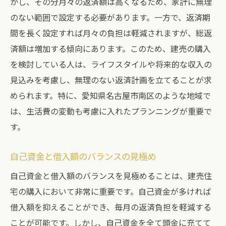
かし、その分月々の返済額は高くなるため、家計に無理
現地見学で得られるリアルな情報
のない範囲で設定する必要があります。一方で、返済期
周辺商業施設と交通アクセスの利便性
間を長く設定すれば月々の負担は軽減されますが、総返
建売購入前に知っておくべき住宅ローンのポイ
済額は増加する傾向にあります。このため、建売の購入
ント
を検討している人は、ライフスタイルや将来的な収入の
初めての住宅ローン契約で注意すべきこと
見込みを考慮し、無理のない返済計画を立てることが求
借入時の必要書類とその準備方法
められます。特に、愛知県名古屋市南区のような地域で
融資担当者とのコミュニケーションのコツ
は、生活費の変動も考慮に入れたプランニングが重要で
ローン契約後の手続きと注意点
す。
ローンの変更や返済条件の再設定
自己資金と借入額のバランスの見極め
住宅ローンに関する最新情報とアップデー
ト
自己資金と借入額のバランスを見極めることは、建売住
宅の購入において非常に重要です。自己資金が多ければ
愛知県名古屋市南区で得する建売購入のヒント
借入額を抑えることができ、毎月の返済負担を軽減する
物件選びで知っておきたい地域情報
ことが可能です。しかし、自己資金を全て頭金に充てて