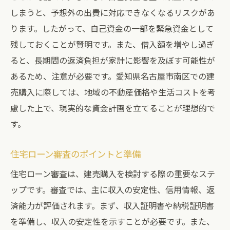
購入前の下見で注目すべきポイント
しまうと、予想外の出費に対応できなくなるリスクがあ
物件価格交渉のタイミングと方法
ります。したがって、自己資金の一部を緊急資金として
引渡し前に確認すべきチェックリスト
残しておくことが賢明です。また、借入額を増やし過ぎ
契約後のアフターサポートの重要性
ると、長期間の返済負担が家計に影響を及ぼす可能性が
ご近所付き合いをスムーズにするヒント
あるため、注意が必要です。愛知県名古屋市南区での建
売購入に際しては、地域の不動産価格や生活コストを考
慮した上で、現実的な資金計画を立てることが理想的で
す。
住宅ローン審査のポイントと準備
住宅ローン審査は、建売購入を検討する際の重要なステ
ップです。審査では、主に収入の安定性、信用情報、返
済能力が評価されます。まず、収入証明書や納税証明書
を準備し、収入の安定性を示すことが必要です。また、