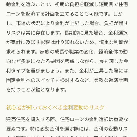
動金利を選ぶことで、初期の負担を軽減し短期間で住宅
返済シミュレーションで見える課題
ローンを返済する計画を立てることも可能です。しか
建売住宅ローンの返済期間とその選択
し、市場の状況により金利が上昇した場合、負担が増す
建売購入時に知っておくべき返済方法の選択肢
リスクは常に存在します。長期的に見た場合、金利選択
元利均等返済と元金均等返済の違い
が家計に及ぼす影響は計り知れないため、慎重な判断が
毎月の返済額を抑える方法
求められます。家族の成長や職業の変化、経済全体の動
向など多岐にわたる要因を考慮しながら、最も適した金
繰上返済のメリットとタイミング
利タイプを選びましょう。また、金利が上昇した際には
返済方法選びで考慮すべき要素
固定金利へのスイッチも検討するなど、柔軟な返済計画
長期返済のリスクを緩和する方法
を持つことが鍵となります。
建売住宅に適した返済プランの選定
建売住宅における無理のない返済計画を立てる
初心者が知っておくべき金利変動のリスク
には
建売住宅を購入する際、住宅ローンの金利選択は重要な
家計管理と返済計画のバランス
要素です。特に変動金利を選ぶ際には、金利の変動リス
返済の優先順位と資金分配のポイント