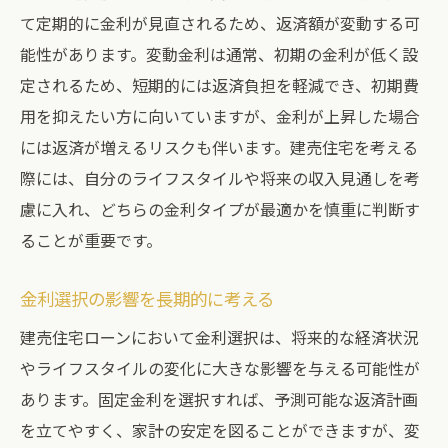
固定金利と変動金利建売住宅に最適な選択は？
て定期的に金利が見直されるため、返済額が変動する可
能性があります。変動金利は通常、初期の金利が低く設
それぞれの金利タイプのメリットとデメリ
定されるため、短期的には返済負担を軽減でき、初期費
ット
用を抑えたい方に向いていますが、金利が上昇した場合
金利選択が返済プランに与える影響
には返済が増えるリスクも伴います。建売住宅を考える
建売住宅における金利の選び方
際には、自分のライフスタイルや将来の収入見通しを考
長期的視点で選ぶ金利タイプ
慮に入れ、どちらの金利タイプが最適かを慎重に判断す
変動金利を選ぶ際のリスクマネジメント
ることが重要です。
固定金利の安定性を活かした返済戦略
建売住宅ローン返済計画の立て方入門
金利選択の影響を長期的に考える
現実的な返済額の設定方法
建売住宅ローンにおいて金利選択は、将来的な経済状況
返済計画における緊急資金の考慮
やライフスタイルの変化に大きな影響を与える可能性が
あります。固定金利を選択すれば、予測可能な返済計画
収入に応じた無理のない返済プラニング
を立てやすく、家計の安定を図ることができますが、変
ライフイベントに備えた資金計画