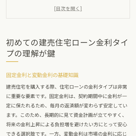
初心者が知っておくべき金利変動のリスク
建売住宅ローンにおける金利の役割
金利タイプで選ぶ建売住宅ローンの賢い選
び方
初めての建売住宅ローン金利タイ
将来の金利変動を見据えたローン計画
プの理解が鍵
建売住宅を購入する際のローン選びのポイント
ライフスタイルに合ったローン選びの基準
固定金利と変動金利の基礎知識
金融機関ごとのローン特典を比較する
建売住宅を購入する際、住宅ローンの金利タイプは非常
ローン条件の違いとその影響を解説
に重要な要素です。固定金利は、契約期間中に金利が一
住宅ローンシミュレーションの活用法
定に保たれるため、毎月の返済額が変わらず安定してい
建売住宅購入における適切なローンの選び
ます。このため、長期的に見て資金計画が立てやすく、
方
将来の金利上昇による負担増を避けたい方にとって安心
返済計画に合わせたローンの選択肢
できる選択肢です。一方、変動金利は市場の金利に応じ