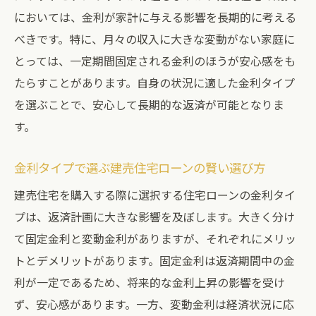
ン
においては、金利が家計に与える影響を長期的に考える
快適な生活を維持するためのローン計画
べきです。特に、月々の収入に大きな変動がない家庭に
とっては、一定期間固定される金利のほうが安心感をも
将来の収入見通しを考慮した建売住宅ローンの
たらすことがあります。自身の状況に適した金利タイプ
組み方
を選ぶことで、安心して長期的な返済が可能となりま
収入予測に基づく安全なローン選択
す。
経済環境の変化を考慮したローンの組み方
将来のキャリアプランとローンの関連性
金利タイプで選ぶ建売住宅ローンの賢い選び方
予想外の収入変動に備えたローン戦略
建売住宅を購入する際に選択する住宅ローンの金利タイ
長期にわたる収入の安定性を確保する方法
プは、返済計画に大きな影響を及ぼします。大きく分け
建売住宅購入における将来計画の重要性
て固定金利と変動金利がありますが、それぞれにメリッ
トとデメリットがあります。固定金利は返済期間中の金
利が一定であるため、将来的な金利上昇の影響を受け
ず、安心感があります。一方、変動金利は経済状況に応