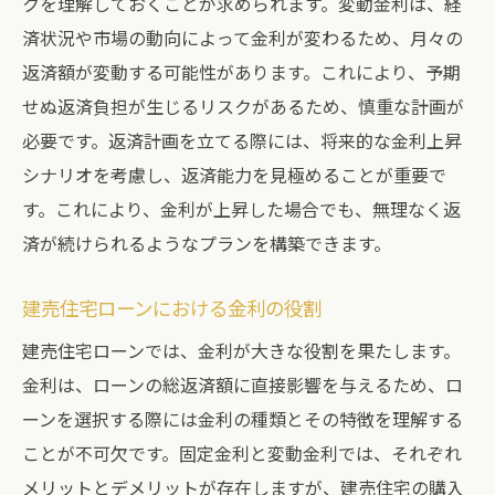
クを理解しておくことが求められます。変動金利は、経
建売住宅ローンの返済計画に柔軟性を持た
済状況や市場の動向によって金利が変わるため、月々の
せる
返済額が変動する可能性があります。これにより、予期
長期的な資金計画で安心の返済を実現
せぬ返済負担が生じるリスクがあるため、慎重な計画が
必要です。返済計画を立てる際には、将来的な金利上昇
不測の事態に備える返済準備
シナリオを考慮し、返済能力を見極めることが重要で
収入減少時の返済戦略
す。これにより、金利が上昇した場合でも、無理なく返
建売住宅ローンと自分のライフスタイルの一致
済が続けられるようなプランを構築できます。
を図る
ライフスタイルに合ったローンの特定
建売住宅ローンにおける金利の役割
生活費とローン返済のバランスを取る方法
建売住宅ローンでは、金利が大きな役割を果たします。
将来の生活変化を見据えたローン選び
金利は、ローンの総返済額に直接影響を与えるため、ロ
家族構成やライフプランに応じたローンの
ーンを選択する際には金利の種類とその特徴を理解する
選択
ことが不可欠です。固定金利と変動金利では、それぞれ
ライフスタイルの変化に対応する返済プラ
メリットとデメリットが存在しますが、建売住宅の購入