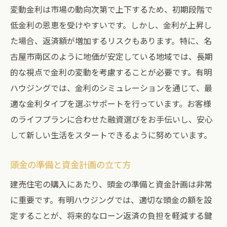
変動金利は市場の動向次第で上下するため、初期段階で
融資審査の流れと要件
低金利の恩恵を受けやすいです。しかし、金利が上昇し
借入限度額の決め方とリスク管理
た場合、返済額が増加するリスクもあります。特に、名
建売住宅購入時に押さえておくべき名古屋市南
古屋市南区のように地価が安定している地域では、長期
区の融資情報
的な視点で金利の変動を考慮することが必要です。有明
最新の金利動向と市場の状況
ハウジングでは、金利のシミュレーションを通じて、最
地元銀行による特別融資制度
適な金利タイプを選ぶサポートを行っています。お客様
政府支援プログラムの活用法
のライフプランに合わせた融資選びをお手伝いし、安心
返済プランの選択肢とその効果
して新しい生活をスタートできるように努めています。
融資に関するよくある質問と回答
頭金の準備と資金計画の立て方
有明ハウジングの提供する情報源
建売住宅の購入にあたり、頭金の準備と資金計画は非常
名古屋市南区での建売購入をスムーズにする有
に重要です。有明ハウジングでは、適切な頭金の額を設
明ハウジングのアプローチ
定することが、将来的なローン返済の負担を軽減する鍵
スムーズな手続きを実現するサポート内容