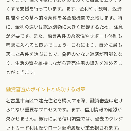
個人情報に不安を抱える方へのサポート事
くする支援を行っています。まず、金利や手数料、返済
例
期間などの基本的な条件を各金融機関で比較します。特
有明ハウジングが選ぶ名古屋市南区での建売住
に、金利の違いは総返済額に大きく影響するため、注意
宅の優良融資先
が必要です。また、融資条件の柔軟性やサポート体制も
考慮に入れると良いでしょう。これにより、自分に最も
顧客満足度の高い銀行の選び方
適した条件を選ぶことで、負担の少ない返済が可能とな
融資条件の比較と選定基準
り、生活の質を維持しながら建売住宅の購入を進めるこ
有明ハウジングが推奨する金融機関
とができます。
優良な融資先の特徴と利点
事例から学ぶ優良融資先の選び方
融資審査のポイントと成功する対策
有明ハウジングがおすすめする理由
名古屋市南区で建売住宅を購入する際、融資審査は避け
られない重要なプロセスです。まず、信用情報の確認が
欠かせません。銀行による信用調査では、過去のクレジ
ットカード利用歴やローン返済履歴が重要視されます。