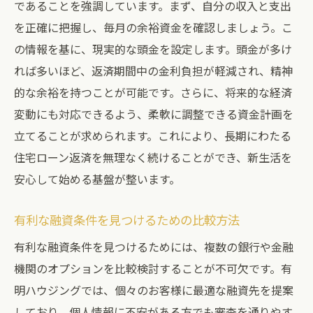
であることを強調しています。まず、自分の収入と支出
顧客満足度を高めるための個別対応
を正確に把握し、毎月の余裕資金を確認しましょう。こ
契約前に確認すべき重要事項
の情報を基に、現実的な頭金を設定します。頭金が多け
購入後も安心のアフターサービス
れば多いほど、返済期間中の金利負担が軽減され、精神
有明ハウジングの独自の融資ネットワーク
的な余裕を持つことが可能です。さらに、将来的な経済
変動にも対応できるよう、柔軟に調整できる資金計画を
顧客の声から学ぶ成功事例
立てることが求められます。これにより、長期にわたる
個人情報が気になる方も安心！名古屋市南区の
住宅ローン返済を無理なく続けることができ、新生活を
建売住宅融資攻略法
安心して始める基盤が整います。
個人情報の取り扱いとその対策
安心して利用できる融資先の選び方
有利な融資条件を見つけるための比較方法
個人信用情報の見直しと改善策
有利な融資条件を見つけるためには、複数の銀行や金融
審査を通過するための具体的アドバイス
機関のオプションを比較検討することが不可欠です。有
有明ハウジングが提供するセキュリティ対
明ハウジングでは、個々のお客様に最適な融資先を提案
策
しており、個人情報に不安がある方でも審査を通りやす