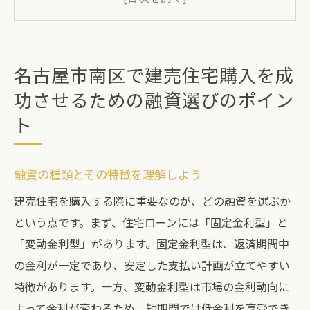
頭金の準備と資金計画の立て方
有利な融資条件を見つけるための比較方法
融資審査のポイントと成功する対策
名古屋市南区で建売住宅購入を成
信頼できる金融機関の選び方
功させるための融資選びのポイン
建売住宅購入者必見！名古屋市南区での有利な
ト
融資先選び
地元密着型の融資先を探る
融資の種類とその特徴を理解しよう
金融機関の評判や実績を確認する
建売住宅を購入する際に重要なのが、どの融資を選ぶか
有明ハウジングの推奨する銀行の特徴
という点です。まず、住宅ローンには「固定金利型」と
融資手続きの流れを理解する
「変動金利型」があります。固定金利型は、返済期間中
融資プランの柔軟性をチェック
の金利が一定であり、安定した支払い計画が立てやすい
金利交渉のポイントとタイミング
特徴があります。一方、変動金利型は市場の金利動向に
有明ハウジングが教える名古屋市南区での建売
よって金利が変わるため、短期間では低金利を享受でき