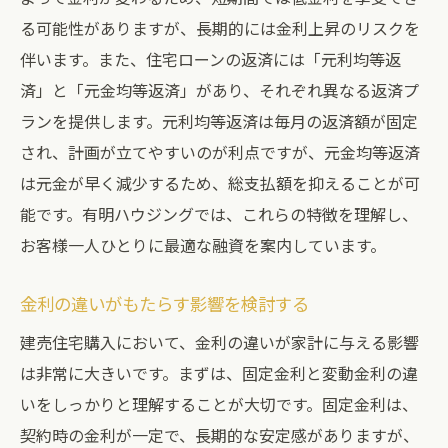
住宅購入の秘訣
る可能性がありますが、長期的には金利上昇のリスクを
地域特性を活かした住宅選びのコツ
伴います。また、住宅ローンの返済には「元利均等返
済」と「元金均等返済」があり、それぞれ異なる返済プ
購入前に確認すべき法的手続き
ランを提供します。元利均等返済は毎月の返済額が固定
価格交渉を成功させるための戦略
され、計画が立てやすいのが利点ですが、元金均等返済
有明ハウジングのサポート体制とメリット
は元金が早く減少するため、総支払額を抑えることが可
長期的な資産形成を見据えた購入計画
能です。有明ハウジングでは、これらの特徴を理解し、
購入後のサポートサービスについて
お客様一人ひとりに最適な融資を案内しています。
名古屋市南区で建売住宅を買う前に知っておき
たい融資の基礎知識
金利の違いがもたらす影響を検討する
融資の基本概念とその役割
建売住宅購入において、金利の違いが家計に与える影響
住宅ローンの返済シミュレーション方法
は非常に大きいです。まずは、固定金利と変動金利の違
固定金利と変動金利の違い
いをしっかりと理解することが大切です。固定金利は、
契約時の金利が一定で、長期的な安定感がありますが、
返済期間に応じた利息の仕組み