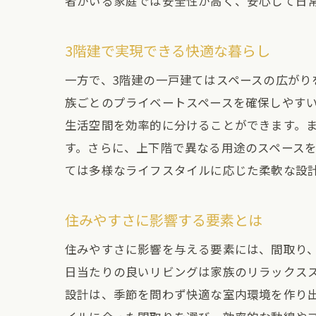
者がいる家庭では安全性が高く、安心して日
高齢
一戸建て
3階建で実現できる快適な暮らし
メン
一方で、3階建の一戸建てはスペースの広が
コス
族ごとのプライベートスペースを確保しやすい
広さ
生活空間を効率的に分けることができます。
光と
す。さらに、上下階で異なる用途のスペース
防音
ては多様なライフスタイルに応じた柔軟な設
地震
空間とプ
住みやすさに影響する要素とは
空間
住みやすさに影響を与える要素には、間取り
プラ
日当たりの良いリビングは家族のリラックス
階数
設計は、季節を問わず快適な室内環境を作り
収納