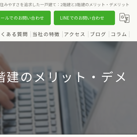
住みやすさを追求した一戸建て：2階建と3階建のメリット・デメリット
メールでのお問い合わせ
LINEでのお問い合わせ
よくある質問
当社の特徴
アクセス
ブログ
コラム
売却
漫画特集
購入
階建のメリット・デメ
土地
新築
中古