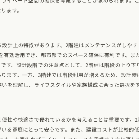
プライベート空間の確保を考慮することが求められます。
なります。
動線を意識した設計の重要性
空間の利用法とそのメリット
3階建どちらが住みやすいか一戸建ての選択で失敗しないた
方が未来の暮らしを左右する
る設計上の特徴があります。2階建はメンテナンスがしや
を有効活用でき、都市部でのスペース確保に有利です。ま
順位を明確にする必要性
いです。設計段階での注意点として、2階建は階段の上り下
的視点で考える一戸建て選び
あります。一方、3階建では階段利用が増えるため、設計時
特性を踏まえた選択肢
違いを理解し、ライフスタイルや家族構成に合った選択を
に相談する際のポイント
負荷を考えた住まい方
の住み心地を左右する2階建と3階建の特性を知ろう
利便性や快適さで優れているかを考えることは重要です。
伝わりやすさと対応策
がいる家庭にとって安心です。また、建設コストが比較的
取り込み方による快適さ