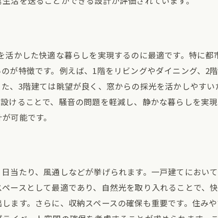
常生活を送ることができる設計が評価されています。
者との同居に適した住まい方
の住みやすさを最大化するための2階建と3階建のメリット
テナンス性の違いとその影響
りを活かした快適な暮らしを実現するのに最適です。特に都
トパフォーマンスを重視する選択
のが特徴です。例えば、1階をリビングやダイニング、2
とプライバシーの両立
また、3階建ては眺望が良く、窓からの採光を活かしやすい
風通しを考慮した設計
を設けることで、騒音の問題を軽減し、静かな暮らしを実現
性に優れた構造とは
計が可能です。
対策を考慮した住まい選び
ライバシーを考える一戸建て2階建と3階建の選択ポイント
の使い方で変わる住みやすさ
、日当たり、風通しなどが挙げられます。一戸建てにおい
イバシー確保のための工夫
スペースとして最適であり、自然光を取り入れることで、
による家族の距離感の違い
出します。さらに、収納スペースの確保も重要です。住み
スペースの確保と配置