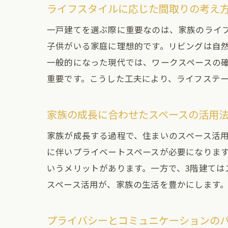
自分
ライフスタイルに応じた間取りの考え
それ
一戸建てを選ぶ際に重要なのは、家族のライ
建築
子供がいる家庭に理想的です。リビングは自
地域
一般的になった現代では、ワークスペースの
家族
重要です。こうした工夫により、ライフステ
将来
家族の成長に合わせたスペースの活用
家族が成長する過程で、住まいのスペース活
に伴いプライベートスペースが必要になります
いうメリットがあります。一方で、3階建て
スペース活用が、家族の生活を豊かにします
プライバシーとコミュニケーションの