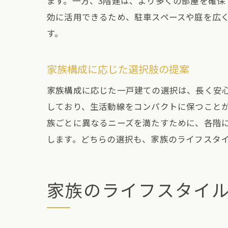
ます。一方、3階建は、より多くの部屋を確
季節
効に活用できるため、駐車スペースや庭を広
エネ
す。
健康
家族
家族構成に応じた選択肢の提案
2階建の
家族構成に応じた一戸建ての選択は、長く安
コス
しており、生活動線をコンパクトに保つこと
広さ
族ごとに異なるニーズを満たすために、各階
将来
します。どちらの選択も、家族のライフスタ
リフ
財務
家族のライフスタイル
ライ
理想の一