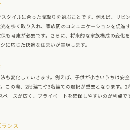
に適した間取りの発見
方
ぞれの生活シーンに応じた配置
フスタイルに合った間取りを選ぶことです。例えば、リビ
コストと長期的な維持費
然光を多く取り入れ、家族間のコミュニケーションを促進
や環境に適した選択肢
確保も考慮が必要です。さらに、将来的な家族構成の変化
の意見を反映した住まい作り
ージに応じた快適な住まいが実現します。
的な変化に対応する備え
法
用法も変化していきます。例えば、子供が小さいうちは安
。この際、2階建てや3階建ての選択が重要となります。
はスペースが広く、プライベートを確保しやすいのが利点で
。
バランス