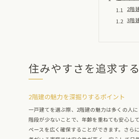
2階
3階
住み
2階
それ
住みやすさを追求する
家族
家族のラ
ライ
2階建の魅力を深掘りするポイント
家族
一戸建てを選ぶ際、2階建の魅力は多くの人に
プラ
階段が少ないことで、年齢を重ねても安心し
2階
ペースを広く確保することができます。さら
子供