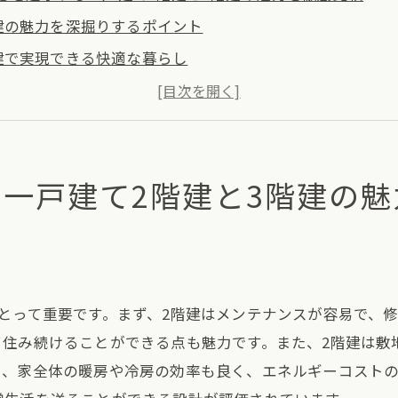
建の魅力を深掘りするポイント
建で実現できる快適な暮らし
やすさに影響する要素とは
建と3階建の設計の違いを理解する
ぞれの利便性と快適さを比較
一戸建て2階建と3階建の
構成に応じた選択肢の提案
イフスタイルに合う一戸建ての選び方2階建vs3階建
フスタイルに応じた間取りの考え方
の成長に合わせたスペースの活用法
とって重要です。まず、2階建はメンテナンスが容易で、
イバシーとコミュニケーションのバランス
て住み続けることができる点も魅力です。また、2階建は敷
建と3階建の家事動線の違い
に、家全体の暖房や冷房の効率も良く、エネルギーコスト
にとっての住みやすさを考える