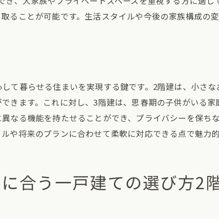
保でき、大家族やプライベートスペースを重視する方に適し
に応じた住まい方の工夫
く取ることが可能です。生活スタイルや今後の家族構成の
ルギー効率の高い設計
的な居住環境の作り方
の幸福度を高める要素
コストパフォーマンスと3階建の広さ一戸建て選びの秘訣
心して暮らせる住まいを実現する鍵です。2階建は、小さな
ト面での比較と検討
ができます。これに対し、3階建は、思春期の子供がいる家
を生かした生活の提案
に異なる機能を持たせることができ、プライバシーを保ち
の資産価値を考える
イルや将来のプランに合わせて柔軟に対応できる点で魅力
ォームのしやすさとその影響
計画に基づく選択
に合う一戸建ての選び方2階
フステージに応じた選び方
戸建てを実現するために知っておくべき2階建と3階建の違