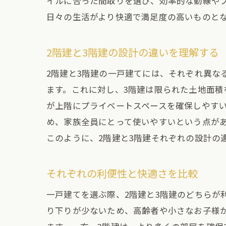
イルに合った間取りを選び、効率的な動線や
日々の生活がより快適で満足度の高いものと
生活
屋外
2階建と3階建の設計の違いを理解する
2階建と
選び
2階建と3階建の一戸建てには、それぞれ異な
ます。これに対し、3階建は限られた土地面積
優先
が上階にプライベートスペースを確保しやす
長期
め、家族全員にとって使いやすいという点が
地域
このように、2階建と3階建それぞれの設計の
プロ
環境
それぞれの利便性と快適さを比較
一戸建て
一戸建てを選ぶ際、2階建と3階建のどちらが
音の
り下りが少ないため、高齢者や小さなお子様
光の