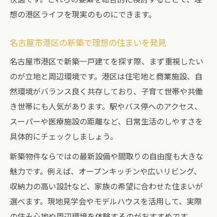
法
想の港区ライフを現実のものにできます。
通勤通学に便利な新築物件の選び方のコツ
月々支払いシミュレーションの進め方完全解説
名古屋市港区の新築で理想の住まいを発見
新築一戸建ての月々支払いを正しく把握す
名古屋市港区で新築一戸建てを探す際、まず重視したい
る
のが立地と周辺環境です。港区は住宅地と商業施設、自
名古屋市港区で新築購入時の資金計画の立
然環境がバランス良く共存しており、子育て世帯や共働
て方
き世帯にも人気があります。駅やバス停へのアクセス、
新築物件購入でシミュレーションが必要な
スーパーや医療施設の距離など、日常生活のしやすさを
理由
具体的にチェックしましょう。
新築一戸建ての支払額を比較するポイント
新築物件ならではの最新設備や間取りの自由度も大きな
無理のない新築購入を叶える支払い計画術
魅力です。例えば、オープンキッチンや広いリビング、
賃貸や中古と新築一戸建ての違いを考える
収納力の高い設計など、家族の希望に合わせた住まいが
選べます。現地見学会やモデルハウスを活用して、実際
新築一戸建てと賃貸の違いを徹底比較
の住み心地や周辺環境を体験するのがおすすめです。