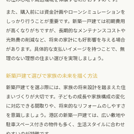
名古屋市港区中古戸建てと新築の魅力比較
新築一戸建て購入のメリットとデメリット
また、購入前には資金計画やローンシミュレーションを
しっかり行うことが重要です。新築一戸建ては初期費用
新築と賃貸物件で変わる暮らしの満足度
が高くなりがちですが、長期的なメンテナンスコストや
中古戸建てと新築の選択ポイント解説
光熱費の削減など、将来の家計にも好影響を与える場合
があります。具体的な支払いイメージを持つことで、無
理のない理想の住まい選びを実現しましょう。
新築戸建て選びで家族の未来を描く方法
新築戸建てを選ぶ際には、家族の将来設計を踏まえた住
まいづくりが大切です。子どもの成長や家族構成の変化
に対応できる間取りや、将来的なリフォームのしやすさ
を意識しましょう。港区の新築一戸建ては、広い敷地や
駐車スペース付きの物件も多く、生活スタイルに合わせ
やすいのが特徴です。