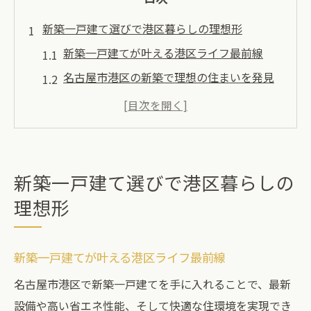
新築一戸建て選びで港区暮らしの理想形
新築一戸建てが叶える港区ライフ最前線
名古屋市港区の新築で理想の住まいを発見
新築戸建て選びで家族の未来を描く方法
新築一戸建てと港区の暮らしやすさ徹底比
較
名古屋市港区で新築を選ぶメリットとは
新築一戸建て選びで港区暮らしの
家族が快適に住む新築物件の見極め方
理想形
新築一戸建ての間取り選びで家族が快適に
家族構成に合う新築物件の見極めポイント
新築一戸建てが叶える港区ライフ最前線
新築戸建ての設備や動線チェックのコツ
名古屋市港区で新築一戸建てを手に入れることで、最新
新築一戸建てで叶える家族団らんの暮らし
設備や高い省エネ性能、そして快適な住環境を実現でき