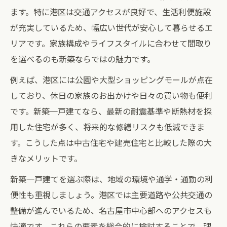
新築物件選びで家族の満足度を高める方法
ます。特に港区は交通アクセスが良好で、生活利便施設
港区で新築を検討するなら間取りに注目
が充実しているため、幅広い世代が安心して暮らせるエ
新築一戸建ての間取り選びが暮らしを左右
リアです。家族構成やライフスタイルに合わせて間取り
名古屋市港区新築で人気の間取り傾向とは
を選べるのも新築ならではの魅力です。
家族に合う新築間取りのポイントを解説
例えば、港区には公園や大型ショッピングモールが点在
新築一戸建てで後悔しない間取りの選び方
しており、休日の家族のお出かけや日々の買い物も便利
です。新築一戸建てなら、最新の耐震基準や断熱材を採
住みやすさ重視の新築間取り実例を紹介
用した住宅が多く、将来的な修繕リスクも低減できま
利便性重視で探す新築一戸建ての魅力
す。こうした点は中古住宅や建売住宅と比較した際の大
新築一戸建てで叶える港区の快適アクセス
きなメリットです。
新築物件選びは立地と利便性が重要な理由
新築一戸建てを選ぶ際は、地域の環境や通学・通勤の利
名古屋市港区新築一戸建ての周辺施設充実
便性も重視しましょう。港区では主要道路や公共交通の
度
整備が進んでいるため、名古屋市中心部へのアクセスも
新築一戸建てで生活利便性を最大化する方
快適です。これらの要素を総合的に検討することで、理