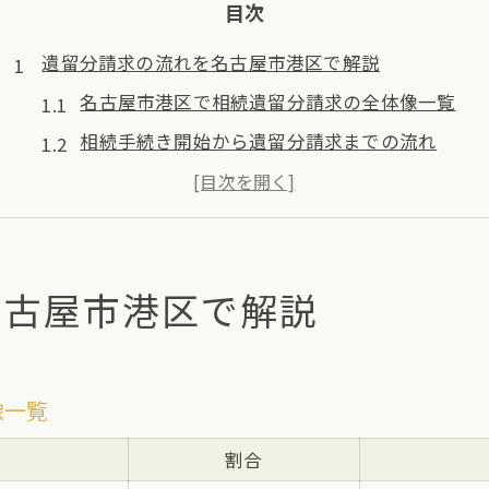
目次
遺留分請求の流れを名古屋市港区で解説
名古屋市港区で相続遺留分請求の全体像一覧
相続手続き開始から遺留分請求までの流れ
遺留分を確保するための必要書類とは
実例で見る相続遺留分請求の進め方
遺産分割協議と遺留分請求の違いに注目
名古屋市港区で解説
相続手続きの中で遺留分を守るために必要な知識
相続手続きで押さえるべき遺留分の基本知識
遺留分を守るための相続準備チェックリスト
像一覧
遺言書がある場合の遺留分保護のポイント
名古屋市港区でよくある相続トラブルと遺留分
割合