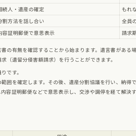
港区で実際にあった遺産相続と遺留分の事例
相続人・遺産の確定
もれ
名古屋市港区での相続遺留分事例比較表
分割方法を話し合い
全員
遺産相続で遺留分が争点となったケース紹介
内容証明郵便で意思表示
請求
家族構成別の遺留分請求実例を検証
言書の有無を確認することから始まります。遺言書がある
遺留分侵害額請求が認められた実践例
請求（遺留分侵害額請求）を行うことができます。
相続財産の分割方法と遺留分の影響
通りです。
名古屋市で遺留分請求を検討する時のポイント
の範囲を確定します。その後、遺産分割協議を行い、納得
名古屋市で相続遺留分請求の相談先比較
へ内容証明郵便などで意思表示し、交渉や調停を経て解決す
遺留分請求を進める際の相続財産の調査法
。
相続で遺留分を請求するべきタイミングとは
遺留分侵害額請求の準備と必要書類
名古屋市港区で活用できる相続支援サービス