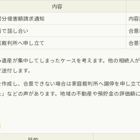
内容
留分侵害額請求通知
内容
者で話し合い
合意
庭裁判所へ申し立て
合意
み遺産が集中してしまったケースを考えます。他の相続人
で送付します。
を作成し、合意できない場合は家庭裁判所へ調停を申し立
た」などの声があります。地域の不動産や預貯金の評価額
目
目的