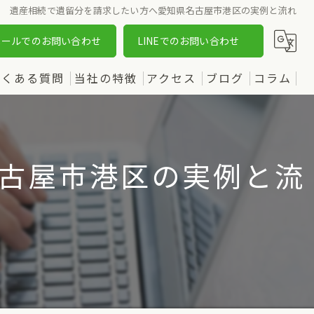
遺産相続で遺留分を請求したい方へ愛知県名古屋市港区の実例と流れ
メールでのお問い合わせ
LINEでのお問い合わせ
よくある質問
当社の特徴
アクセス
ブログ
コラム
売却
漫画特集
購入
古屋市港区の実例と流
土地
新築
中古