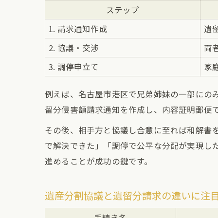
ステップ
1. 請求通知作成
遺
2. 協議・交渉
両
3. 調停申立て
家
例えば、名古屋市港区で兄弟姉妹の一部にの
留分侵害額請求通知を作成し、内容証明郵便
その後、相手方と協議し合意に至れば和解書
で解決できた」「調停で公平な分配が実現し
進めることが成功の鍵です。
遺産分割協議と遺留分請求の違いに注
手続き名