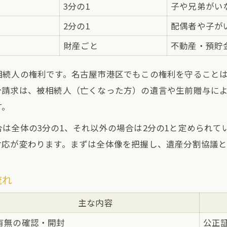
遺留分減殺請求の期限と手続き方法
3分の1
子や兄弟がい
家族構成ごとの遺留分割合と相続の考え方
2分の1
配偶者や子が
家族ごとに異なる遺留分割合早見表
財産ごと
不動産・預貯
配偶者・子・直系尊属の相続と遺留分
相続人の権利です。名古屋市港区でもこの権利を守ること
兄弟姉妹がいる場合の遺留分はどうなる？
分請求は、被相続人（亡くなった方）の遺言や生前贈与に
相続財産別に見る遺留分の計算例
す。
生前贈与や負債がある場合の遺留分割合
は全体の3分の1、それ以外の場合は2分の1と定められて
相続で遺留分を請求する場合の注意点とは
対応が変わります。まずは全体像を把握し、遺産分割協議
遺留分請求時に注意したい相続の落とし穴
相続で失敗しない遺留分請求のポイント一覧
流れ
時効や期限を逃さないための注意事項
主な内容
遺留分請求に必要な証拠書類と集め方
相続争いを防ぐための遺留分対策
有無の確認・開封
公正