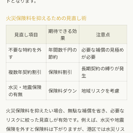
トとなります。
火災保険料を賢く抑える見積もりテクニッ
ク
火災保険料を抑えるための見直し術
火災保険料の最新相場と更新時の注意点まとめ
期待できる効
2024年改定後の火災保険料相場一覧
見直し項目
注意点
果
火災保険料更新時に見直すべきポイント
不要な特約を外
年間数千円の
必要な補償の見極め
平均保険料とその推移から分かる傾向
す
節約
が必要
更新時の補償見直しで保険料を節約
長期契約の縛りが発
複数年契約割引
保険料割引
地震保険料も一緒に見直すべき理由
生
港区で安心を得る火災保険のポイントを整理
水災・地震保険
保険料ダウン
地域リスクを考慮
の有無
港区で火災保険を選ぶ際の重要ポイント
補償内容別おすすめ火災保険比較表
火災保険料を抑えたい場合、無駄な補償を省き、必要な
火災保険料と家計負担のバランスの取り方
リスクに絞った見直しが有効です。例えば、水災や地震
港区特有のリスクを考慮した保険選び
保険を外すと保険料は下がりますが、港区では水災リス