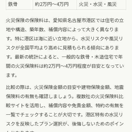
2年相場の推移から見る賢い選択ポイント
鉄骨
約2万円～4万円
火災・水災・風災
水災リスクを考慮した火災保険の選び方を解説
火災保険の保険料は、愛知県名古屋市港区では住宅の立
港区の水災リスクと火災保険料の関係
地や構造、築年数、補償内容によって大きく異なりま
水災補償付き火災保険料の比較一覧
す。特に港区は海に近い立地から、水災リスクや風災リ
ハザードマップを活用した保険選びのコツ
スクが全国平均より高めに見積もられる傾向にありま
火災保険で水災補償を選ぶべき理由
す。最新の統計によると、一般的な鉄骨・木造住宅で年
水災保険料が高くなるケースと対策
間の火災保険料は約2万円～4万円程度が目安となってい
ます。
家計を守るために知っておきたい保険料の決め
方
比較の際は、火災保険金額の目安や建物保険金額、地震
火災保険料の決まり方と家計への影響
保険料の有無も確認しましょう。複数社の火災保険料比
建物構造・築年数別保険料目安早見表
較サイトを活用し、補償内容や免責金額、特約の有無を
一覧でチェックすることが大切です。港区特有の水災リ
保険金額の目安を知ると選びやすくなる
スクを反映したプラン選択が、後悔しないためのポイン
保険料比較で損をしない選び方の秘訣