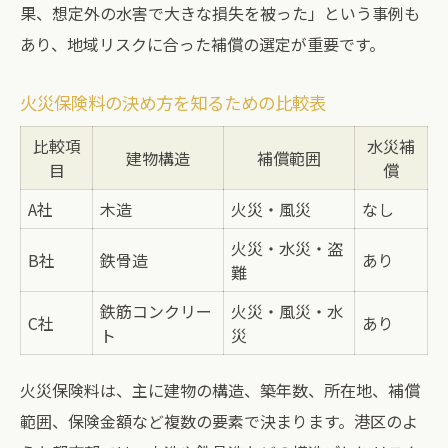
果、想定外の水害で大きな損失を被った」という事例も
あり、地域リスクに合った補償の選定が重要です。
火災保険料の決め方を知るための比較表
比較項
水災補
建物構造
補償範囲
目
償
A社
木造
火災・風災
なし
火災・水災・盗
B社
鉄骨造
あり
難
鉄筋コンクリー
火災・風災・水
C社
あり
ト
災
火災保険料は、主に建物の構造、築年数、所在地、補償
範囲、保険金額など複数の要素で決まります。港区のよ