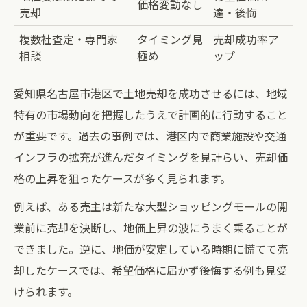
価格変動なし
売却
達・後悔
港区で使える土地売却の税制優遇策
譲渡所得税を最小限にするコツとは
複数社査定・専門家
タイミング見
売却成功率ア
相談
極め
ップ
土地売却時の取得費・控除の活用法
税金計算で失敗しないための注意点
愛知県名古屋市港区で土地売却を成功させるには、地域
再投資に適したエリア選びの極意
特有の市場動向を把握したうえで計画的に行動すること
再投資におすすめのエリア比較表
が重要です。過去の事例では、港区内で商業施設や交通
インフラの拡充が進んだタイミングを見計らい、売却価
資産価値が落ちにくいエリアを選ぶコツ
格の上昇を狙ったケースが多く見られます。
愛知県内で注目の再投資先を探る
例えば、ある売主は新たな大型ショッピングモールの開
再投資エリア選びで見逃せないポイント
業前に売却を決断し、地価上昇の波にうまく乗ることが
港区売却後に人気の高級住宅街事情
できました。逆に、地価が安定している時期に慌てて売
名古屋市港区市場動向で見る売却時期
却したケースでは、希望価格に届かず後悔する例も見受
港区土地売却の最適な時期比較表
けられます。
地価上昇タイミングを逃さない方法