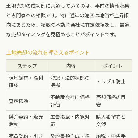
土地売却の成功例に共通しているのは、事前の情報収集
売却時期の選び方とその判断基準
と専門家への相談です。特に近年の港区は地価が上昇傾
市場動向を読み解くためのチェック項目
向にあるため、複数の不動産会社に査定依頼をし、最適
地価予測を活かした売却タイミング戦略
な売却タイミングを見極めることがポイントです。
将来を見据えた土地売却後の選択肢
土地売却後の再投資先比較一覧
土地売却の流れを押さえるポイント
売却益を活かすための再投資計画
ステップ
内容
ポイント
将来性を重視した資産運用の考え方
現地調査・権利
登記・法的状態の
トラブル防止
土地売却後の有効な資産移転方法
確認
把握
土地売却後に検討したい運用戦略
不動産会社に価格
売却価格の目
査定依頼
評価
安
媒介契約・販売
広告掲載・内覧対
購入希望者と
活動
応
交渉
売買契約・引き
契約書類作成・準
納税・申告手