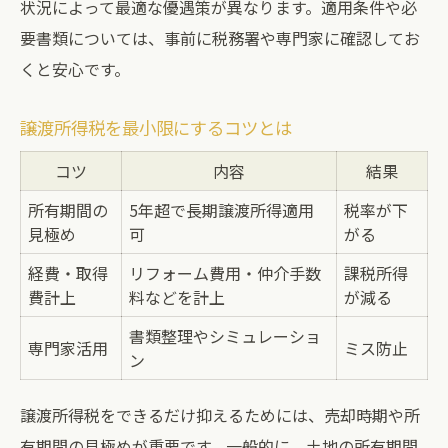
状況によって最適な優遇策が異なります。適用条件や必
要書類については、事前に税務署や専門家に確認してお
くと安心です。
譲渡所得税を最小限にするコツとは
コツ
内容
結果
所有期間の
5年超で長期譲渡所得適用
税率が下
見極め
可
がる
経費・取得
リフォーム費用・仲介手数
課税所得
費計上
料などを計上
が減る
書類整理やシミュレーショ
専門家活用
ミス防止
ン
譲渡所得税をできるだけ抑えるためには、売却時期や所
有期間の見極めが重要です。一般的に、土地の所有期間