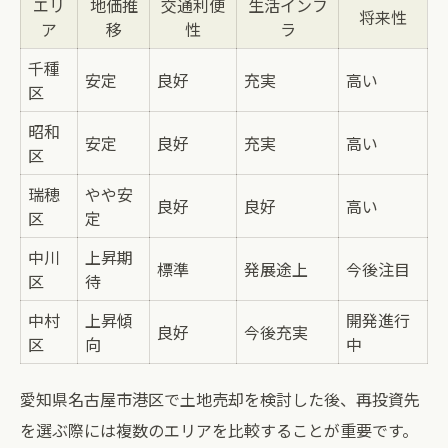
エリ
地価推
交通利便
生活インフ
将来性
ア
移
性
ラ
千種
安定
良好
充実
高い
区
昭和
安定
良好
充実
高い
区
瑞穂
やや安
良好
良好
高い
区
定
中川
上昇期
標準
発展途上
今後注目
区
待
中村
上昇傾
開発進行
良好
今後充実
区
向
中
愛知県名古屋市港区で土地売却を検討した後、再投資先
を選ぶ際には複数のエリアを比較することが重要です。