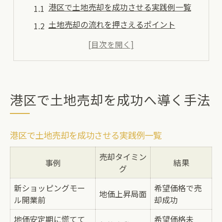
港区で土地売却を成功させる実践例一覧
土地売却の流れを押さえるポイント
スムーズな土地売却に必要な準備とは
高値売却を目指すなら知っておきたいコツ
話題の土地売却テクニックを徹底解説
資産価値を守る土地売却戦略とは
港区で土地売却を成功へ導く手法
資産価値を守る土地売却戦略の比較表
長期的な視点で考える土地売却の秘訣
港区で土地売却を成功させる実践例一覧
土地売却時に資産価値を落とさない工夫
売却タイミン
事例
結果
港区特有の資産価値維持ポイント
グ
土地売却後も価値を保つための対策
新ショッピングモー
希望価格で売
地価上昇局面
税負担を抑える土地売却の知恵
ル開業前
却成功
土地売却で税負担を抑える方法まとめ
地価安定期に慌てて
希望価格未