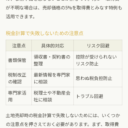
が不明な場合は、売却価格の5%を取得費とみなす特例も
活用できます。
税金計算で失敗しないための注意点
注意点
具体的対応
リスク回避
領収書・契約書の
控除が受けられない
書類保管
整理
リスク防止
税制改正
最新情報を専門家
思わぬ税負担防止
の確認
に相談
専門家活
税理士や不動産会
トラブル回避
用
社に相談
土地売却時の税金計算で失敗しないためには、いくつか
の注意点を押さえておく必要があります。まず、取得費